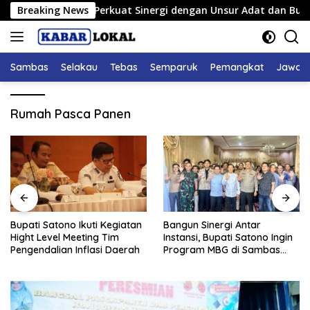
Langsung
olres Sambas Perkuat Sinergi dengan Unsur Adat dan Budaya
Breaking News
ke
konten
Sambas
Selakau
Tebas
Semparuk
Pemangkat
Jawai
Rumah Pasca Panen
Bupati Satono Ikuti Kegiatan
Bangun Sinergi Antar
Hight Level Meeting Tim
Instansi, Bupati Satono Ingin
Pengendalian Inflasi Daerah
Program MBG di Sambas
Efektif dan Tepat Sasaran