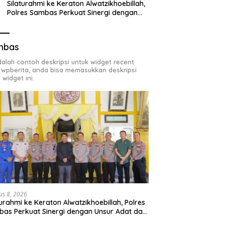
Silaturahmi ke Keraton Alwatzikhoebillah,
Polres Sambas Perkuat Sinergi dengan
Unsur Adat dan Budaya
mbas
adalah contoh deskripsi untuk widget recent
 wpberita, anda bisa memasukkan deskripsi
 widget ini.
us 8, 2026
turahmi ke Keraton Alwatzikhoebillah, Polres
as Perkuat Sinergi dengan Unsur Adat dan
aya