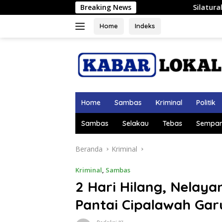
Langsung
Breaking News
Silaturahmi ke Keraton Alwatzikh
ke
konten
Home
Indeks
Home
Sambas
Kriminal
Politik
Sambas
Selakau
Tebas
Sempar
Beranda
Kriminal
Kriminal
,
Sambas
2 Hari Hilang, Nelay
Pantai Cipalawah Gar