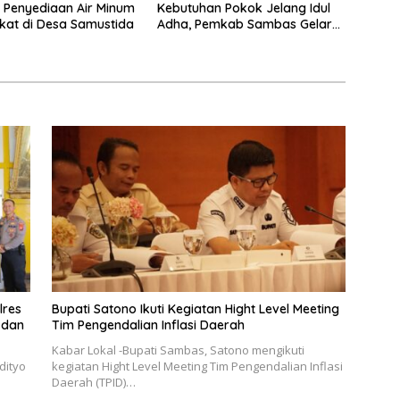
 Penyediaan Air Minum
Kebutuhan Pokok Jelang Idul
at di Desa Samustida
Adha, Pemkab Sambas Gelar
Kegiatan Pasar Murah
lres
Bupati Satono Ikuti Kegiatan Hight Level Meeting
 dan
Tim Pengendalian Inflasi Daerah
Kabar Lokal -Bupati Sambas, Satono mengikuti
dityo
kegiatan Hight Level Meeting Tim Pengendalian Inflasi
Daerah (TPID)…