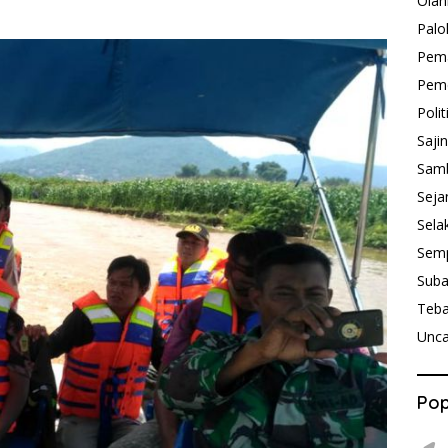
Olah
Palo
Pem
Peme
Polit
Saji
Sam
Seja
Sela
Sem
Sub
Teb
Unca
Pop