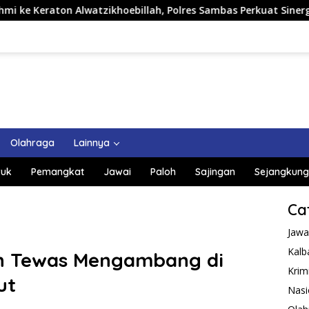
oebillah, Polres Sambas Perkuat Sinergi dengan Unsur Adat da
Olahraga
Lainnya
uk
Pemangkat
Jawai
Paloh
Sajingan
Sejangkung
Ca
Jawa
Kalb
an Tewas Mengambang di
Krim
ut
Nasi