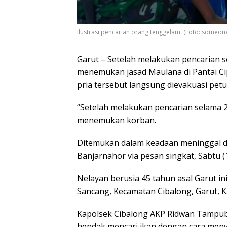
Ilustrasi pencarian orang tenggelam. (Foto: someon
Garut – Setelah melakukan pencarian s
menemukan jasad Maulana di Pantai Ci
pria tersebut langsung dievakuasi petu
“Setelah melakukan pencarian selama 2
menemukan korban.
Ditemukan dalam keadaan meninggal d
Banjarnahor via pesan singkat, Sabtu (
Nelayan berusia 45 tahun asal Garut ini
Sancang, Kecamatan Cibalong, Garut, Ka
Kapolsek Cibalong AKP Ridwan Tampu
hendak mencari ikan dengan cara men