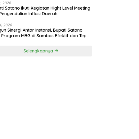
23, 2026
ti Satono Ikuti Kegiatan Hight Level Meeting
Pengendalian Inflasi Daerah
4, 2026
un Sinergi Antar Instansi, Bupati Satono
n Program MBG di Sambas Efektif dan Tepat
aran
Selengkapnya