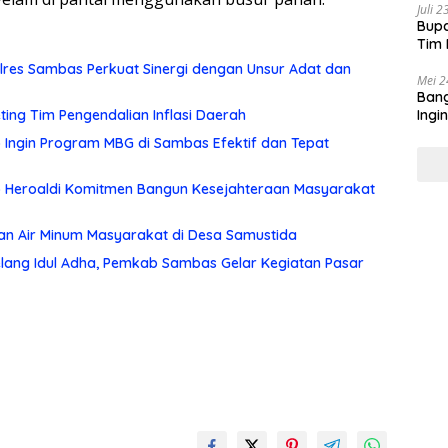
Juli 
Bupa
Tim 
Polres Sambas Perkuat Sinergi dengan Unsur Adat dan
Mei 2
Bang
Ingi
eting Tim Pengendalian Inflasi Daerah
Sas
no Ingin Program MBG di Sambas Efektif dan Tepat
p Heroaldi Komitmen Bangun Kesejahteraan Masyarakat
an Air Minum Masyarakat di Desa Samustida
lang Idul Adha, Pemkab Sambas Gelar Kegiatan Pasar