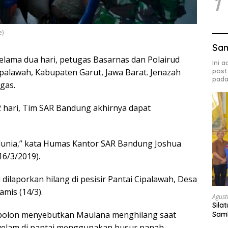
1
e)
Sa
elama dua hari, petugas Basarnas dan Polairud
Ini 
post
palawah, Kabupaten Garut, Jawa Barat. Jenazah
pada
gas.
 hari, Tim SAR Bandung akhirnya dapat
unia,” kata Humas Kantor SAR Bandung Joshua
16/3/2019).
 dilaporkan hilang di pesisir Pantai Cipalawah, Desa
mis (14/3).
Agust
Sila
bolon menyebutkan Maulana menghilang saat
Samb
Bud
yelam di pantai menggunakan busur panah.