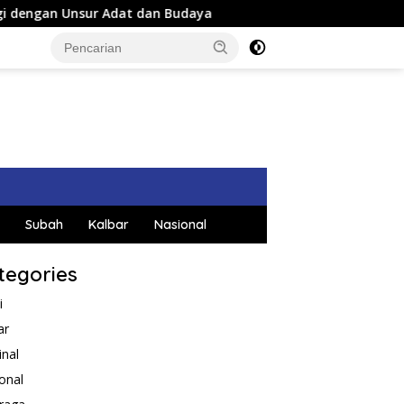
n Budaya
Hadiri Acara Perpisahan Danlanud, Wakil Ket
Subah
Kalbar
Nasional
tegories
i
ar
inal
onal