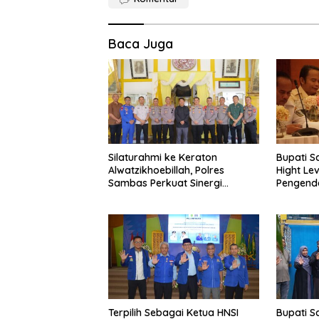
Baca Juga
Silaturahmi ke Keraton
Bupati S
Alwatzikhoebillah, Polres
Hight Le
Sambas Perkuat Sinergi
Pengenda
dengan Unsur Adat dan
Budaya
Terpilih Sebagai Ketua HNSI
Bupati S