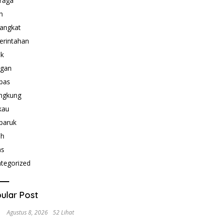
raga
h
angkat
rintahan
ik
ngan
bas
ngkung
kau
paruk
ah
as
tegorized
ular Post
Agustus 8, 2026
52 Lihat