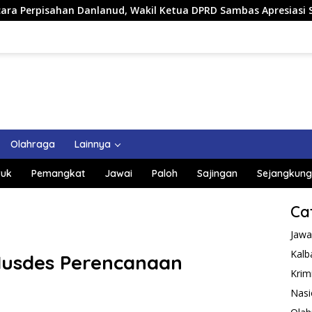
, Wakil Ketua DPRD Sambas Apresiasi Sinerginya Selama Bertug
Olahraga
Lainnya
uk
Pemangkat
Jawai
Paloh
Sajingan
Sejangkung
Ca
Jawa
Kalb
Musdes Perencanaan
Krim
Nasi