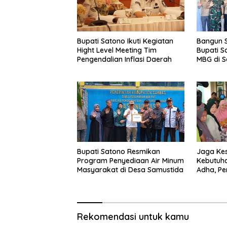
Bupati Satono Ikuti Kegiatan
Bangun Si
Hight Level Meeting Tim
Bupati S
Pengendalian Inflasi Daerah
MBG di S
Tepat S
Bupati Satono Resmikan
Jaga Kes
Program Penyediaan Air Minum
Kebutuha
Masyarakat di Desa Samustida
Adha, P
Kegiatan
Rekomendasi untuk kamu