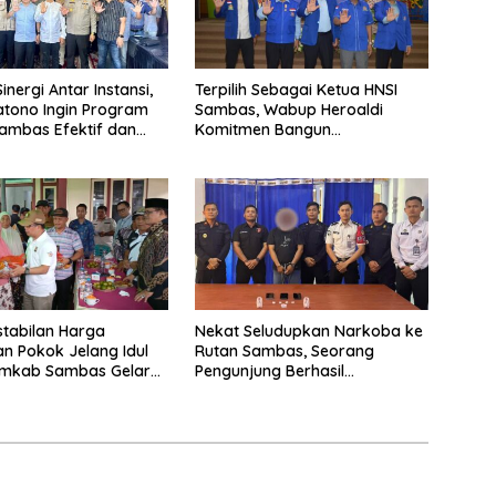
nergi Antar Instansi,
Terpilih Sebagai Ketua HNSI
atono Ingin Program
Sambas, Wabup Heroaldi
ambas Efektif dan
Komitmen Bangun
asaran
Kesejahteraan Masyarakat
Pesisir
tabilan Harga
Nekat Seludupkan Narkoba ke
n Pokok Jelang Idul
Rutan Sambas, Seorang
emkab Sambas Gelar
Pengunjung Berhasil
 Pasar Murah
Diamankan Petugas