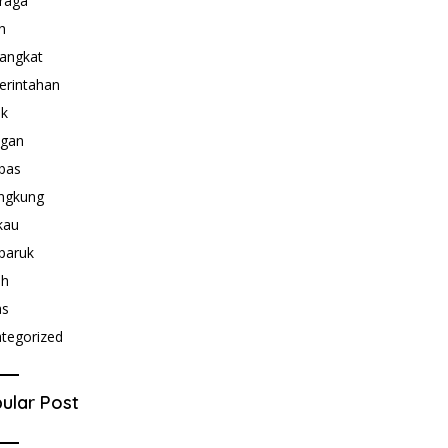
raga
h
angkat
rintahan
ik
ngan
bas
ngkung
kau
paruk
ah
as
tegorized
ular Post