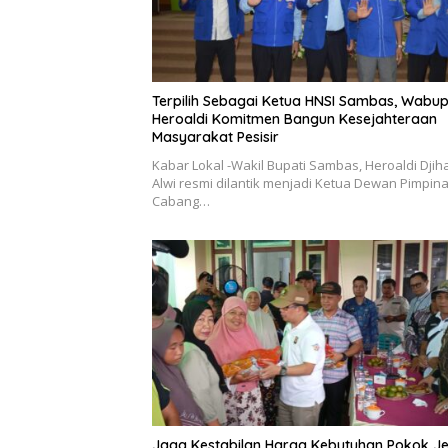
Terpilih Sebagai Ketua HNSI Sambas, Wabu
Heroaldi Komitmen Bangun Kesejahteraan
Masyarakat Pesisir
Kabar Lokal -Wakil Bupati Sambas, Heroaldi Djih
Alwi resmi dilantik menjadi Ketua Dewan Pimpin
Cabang…
Jaga Kestabilan Harga Kebutuhan Pokok J