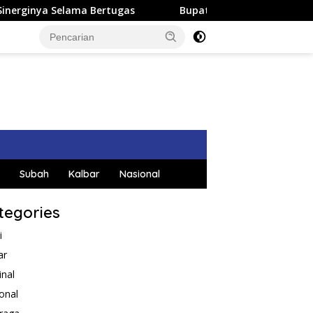
as
Bupati Satono Ikuti Kegiatan Hight Level Meeting Ti
Subah
Kalbar
Nasional
tegories
i
ar
inal
onal