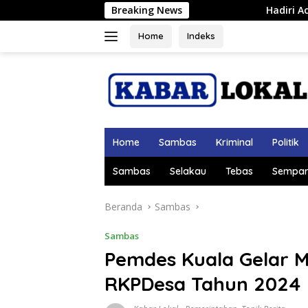
Langsung
Breaking News
Hadiri Acara Perpisahan Danlanud
ke
konten
Home
Indeks
Home
Sambas
Kriminal
Politik
Sambas
Selakau
Tebas
Sempar
Beranda
Sambas
Sambas
Pemdes Kuala Gelar 
RKPDesa Tahun 2024