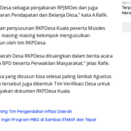
Mei 2
Desa sebagai penjabaran RPJMDes dan juga
Terp
Hero
an Pendapatan dan Belanja Desa,” kata A.Rafik.
Masy
akan penyusunan RKPDesa Kuala peserta Musdes
ya masing-masing kelompok mengusulkan
un oleh tim RKPDesa.
warah Desa RKPDesa dituangkan dalam berita acara
a BPD beserta Perwakilan Masyarakat,” jelas Rafik.
a yang disusun bisa selesai paling lambat Agustus
 tersebut juga dibentuk Tim Verifikasi Desa untuk
layakan dokumen RKPDesa Kuala.
eting Tim Pengendalian Inflasi Daerah
no Ingin Program MBG di Sambas Efektif dan Tepat