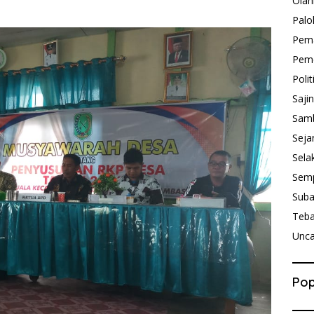
Olah
Palo
Pem
Peme
Polit
Saji
Sam
Seja
Sela
Sem
Sub
Teb
Unca
Pop