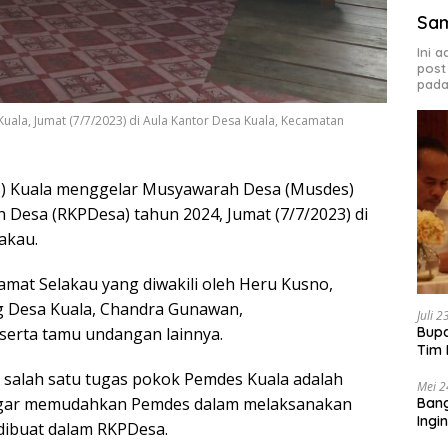
Sa
Ini 
post
pada
la, Jumat (7/7/2023) di Aula Kantor Desa Kuala, Kecamatan
) Kuala menggelar Musyawarah Desa (Musdes)
Desa (RKPDesa) tahun 2024, Jumat (7/7/2023) di
akau.
amat Selakau yang diwakili oleh Heru Kusno,
ng Desa Kuala, Chandra Gunawan,
Juli 
Bupa
serta tamu undangan lainnya.
Tim 
 salah satu tugas pokok Pemdes Kuala adalah
Mei 2
 agar memudahkan Pemdes dalam melaksanakan
Bang
Ingi
dibuat dalam RKPDesa.
Sas