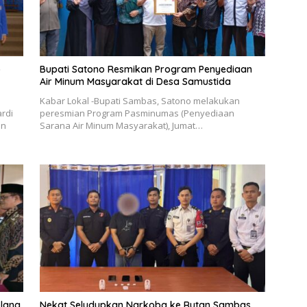
p
Bupati Satono Resmikan Program Penyediaan
Air Minum Masyarakat di Desa Samustida
Kabar Lokal -Bupati Sambas, Satono melakukan
ardi
peresmian Program Pasminumas (Penyediaan
an
Sarana Air Minum Masyarakat), Jumat…
elang
Nekat Seludupkan Narkoba ke Rutan Sambas,