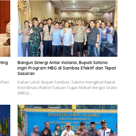
ting
Bangun Sinergi Antar Instansi, Bupati Satono
Ingin Program MBG di Sambas Efektif dan Tepat
Sasaran
flasi
Kabar Lokal -Bupati Sambas, Satono mengikuti Rapat
Koordinasi (Rakor) Satuan Tugas Makan Bergizi Gratis
(MBG)…