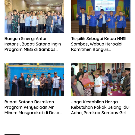
Bangun Sinergi Antar
Terpilih Sebagai Ketua HNSI
Instansi, Bupati Satono Ingin
Sambas, Wabup Heroaldi
Program MBG di Sambas
Komitmen Bangun
Efektif dan Tepat Sasaran
Kesejahteraan Masyarakat
Pesisir
Bupati Satono Resmikan
Jaga Kestabilan Harga
Program Penyediaan Air
Kebutuhan Pokok Jelang Idul
Minum Masyarakat di Desa
Adha, Pemkab Sambas Gelar
Samustida
Kegiatan Pasar Murah