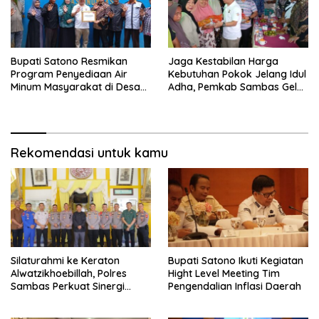
Bupati Satono Resmikan
Jaga Kestabilan Harga
Program Penyediaan Air
Kebutuhan Pokok Jelang Idul
Minum Masyarakat di Desa
Adha, Pemkab Sambas Gelar
Samustida
Kegiatan Pasar Murah
Rekomendasi untuk kamu
Silaturahmi ke Keraton
Bupati Satono Ikuti Kegiatan
Alwatzikhoebillah, Polres
Hight Level Meeting Tim
Sambas Perkuat Sinergi
Pengendalian Inflasi Daerah
dengan Unsur Adat dan
Budaya