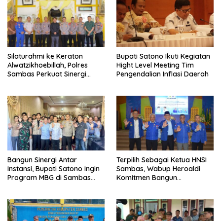
Silaturahmi ke Keraton
Bupati Satono Ikuti Kegiatan
Alwatzikhoebillah, Polres
Hight Level Meeting Tim
Sambas Perkuat Sinergi
Pengendalian Inflasi Daerah
dengan Unsur Adat dan
Budaya
Bangun Sinergi Antar
Terpilih Sebagai Ketua HNSI
Instansi, Bupati Satono Ingin
Sambas, Wabup Heroaldi
Program MBG di Sambas
Komitmen Bangun
Efektif dan Tepat Sasaran
Kesejahteraan Masyarakat
Pesisir