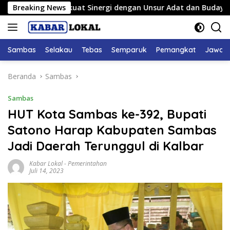
Langsung
mbas Perkuat Sinergi dengan Unsur Adat dan Budaya
Breaking News
Had
ke
konten
Sambas
Selakau
Tebas
Semparuk
Pemangkat
Jawai
Beranda
Sambas
Sambas
HUT Kota Sambas ke-392, Bupati
Satono Harap Kabupaten Sambas
Jadi Daerah Terunggul di Kalbar
Kabar Lokal
-
Pemerintahan
Juli 14, 2023