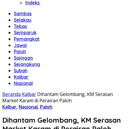
Indeks
Sambas
Selakau
Tebas
Semparuk
Pemangkat
Jawai
Paloh
Sajingan
Sejangkung
Subah
Kalbar
Nasional
Beranda
Kalbar
Dihantam Gelombang, KM Serasan
Market Karam di Perairan Paloh
Kalbar
,
Nasional
,
Paloh
Dihantam Gelombang, KM Serasan
Market Karam di Perairan Paloh