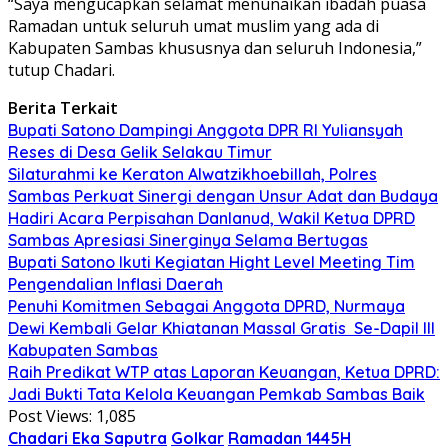
“Saya mengucapkan selamat menunaikan ibadah puasa
Ramadan untuk seluruh umat muslim yang ada di
Kabupaten Sambas khususnya dan seluruh Indonesia,”
tutup Chadari.
Berita Terkait
Bupati Satono Dampingi Anggota DPR RI Yuliansyah
Reses di Desa Gelik Selakau Timur
Silaturahmi ke Keraton Alwatzikhoebillah, Polres
Sambas Perkuat Sinergi dengan Unsur Adat dan Budaya
Hadiri Acara Perpisahan Danlanud, Wakil Ketua DPRD
Sambas Apresiasi Sinerginya Selama Bertugas
Bupati Satono Ikuti Kegiatan Hight Level Meeting Tim
Pengendalian Inflasi Daerah
Penuhi Komitmen Sebagai Anggota DPRD, Nurmaya
Dewi Kembali Gelar Khiatanan Massal Gratis Se-Dapil III
Kabupaten Sambas
Raih Predikat WTP atas Laporan Keuangan, Ketua DPRD:
Jadi Bukti Tata Kelola Keuangan Pemkab Sambas Baik
Post Views:
1,085
Chadari Eka Saputra
Golkar
Ramadan 1445H