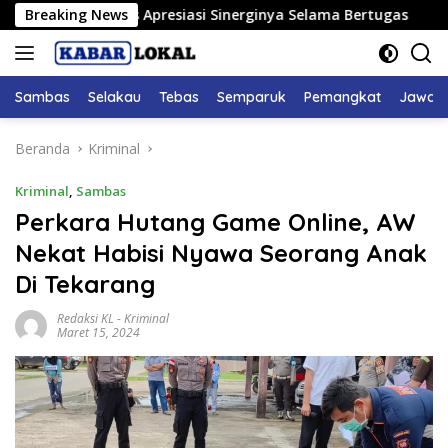
Langsung
 Sambas Apresiasi Sinerginya Selama Bertugas
Breaking News
Bupati S
ke
konten
Sambas
Selakau
Tebas
Semparuk
Pemangkat
Jawai
Beranda
Kriminal
Kriminal
,
Sambas
Perkara Hutang Game Online, AW
Nekat Habisi Nyawa Seorang Anak
Di Tekarang
Redaksi KL
-
Kriminal
Maret 15, 2024