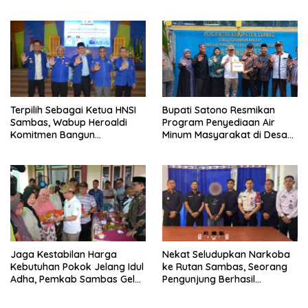
Efektif dan Tepat Sasaran
Terpilih Sebagai Ketua HNSI
Bupati Satono Resmikan
Sambas, Wabup Heroaldi
Program Penyediaan Air
Komitmen Bangun
Minum Masyarakat di Desa
Kesejahteraan Masyarakat
Samustida
Pesisir
Jaga Kestabilan Harga
Nekat Seludupkan Narkoba
Kebutuhan Pokok Jelang Idul
ke Rutan Sambas, Seorang
Adha, Pemkab Sambas Gelar
Pengunjung Berhasil
Kegiatan Pasar Murah
Diamankan Petugas