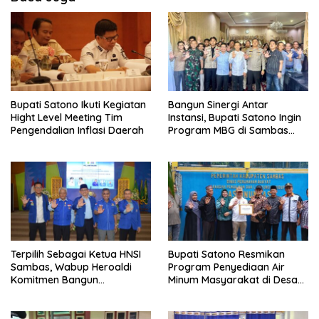
Bupati Satono Ikuti Kegiatan
Bangun Sinergi Antar
Hight Level Meeting Tim
Instansi, Bupati Satono Ingin
Pengendalian Inflasi Daerah
Program MBG di Sambas
Efektif dan Tepat Sasaran
Terpilih Sebagai Ketua HNSI
Bupati Satono Resmikan
Sambas, Wabup Heroaldi
Program Penyediaan Air
Komitmen Bangun
Minum Masyarakat di Desa
Kesejahteraan Masyarakat
Samustida
Pesisir