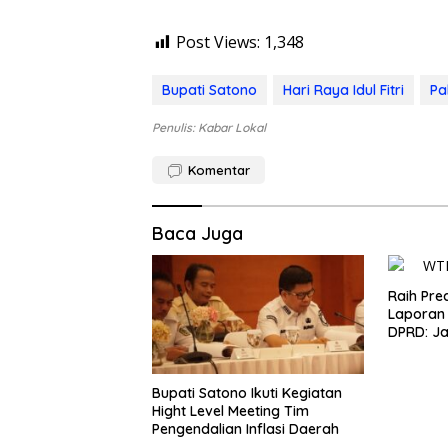
Post Views:
1,348
Bupati Satono
Hari Raya Idul Fitri
Pa
Penulis: Kabar Lokal
Komentar
Baca Juga
Raih Pre
Laporan
DPRD: Ja
Keuanga
Baik
Bupati Satono Ikuti Kegiatan
Hight Level Meeting Tim
Pengendalian Inflasi Daerah