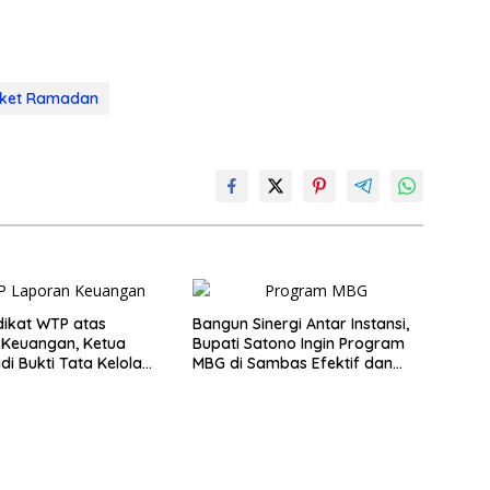
ket Ramadan
dikat WTP atas
Bangun Sinergi Antar Instansi,
 Keuangan, Ketua
Bupati Satono Ingin Program
di Bukti Tata Kelola
MBG di Sambas Efektif dan
n Pemkab Sambas
Tepat Sasaran