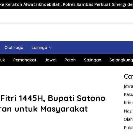
tzikhoebillah, Polres Sambas Perkuat Sinergi dengan Unsur Ada
Olahraga
Lainnya
uk
Pemangkat
Jawai
Paloh
Sajingan
Sejangkung
Ca
Jawa
Kalb
 Fitri 1445H, Bupati Satono
Krim
ran untuk Masyarakat
Nasi
Olah
Palo