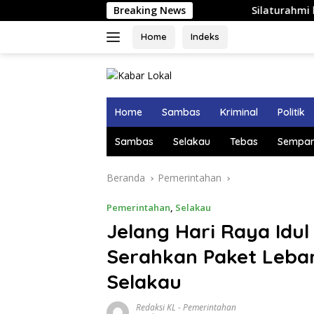
Langsung
Breaking News
Silaturahmi ke Keraton Alwa
ke
konten
Home
Indeks
Home
Sambas
Kriminal
Politik
Sambas
Selakau
Tebas
Sempar
Beranda
Pemerintahan
Pemerintahan
,
Selakau
Jelang Hari Raya Idul
Serahkan Paket Leba
Selakau
Redaksi KL
-
Pemerintahan