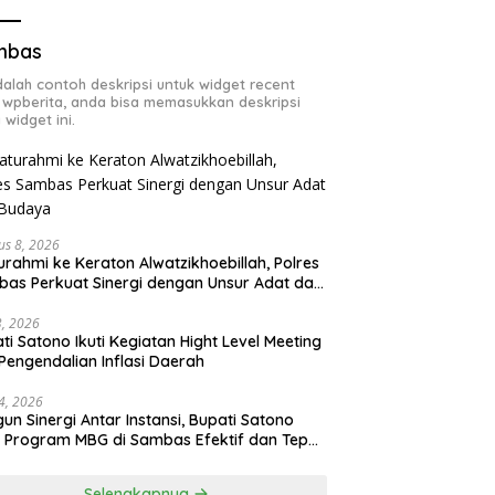
mbas
adalah contoh deskripsi untuk widget recent
 wpberita, anda bisa memasukkan deskripsi
 widget ini.
us 8, 2026
turahmi ke Keraton Alwatzikhoebillah, Polres
as Perkuat Sinergi dengan Unsur Adat dan
aya
23, 2026
ti Satono Ikuti Kegiatan Hight Level Meeting
Pengendalian Inflasi Daerah
4, 2026
un Sinergi Antar Instansi, Bupati Satono
n Program MBG di Sambas Efektif dan Tepat
aran
Selengkapnya