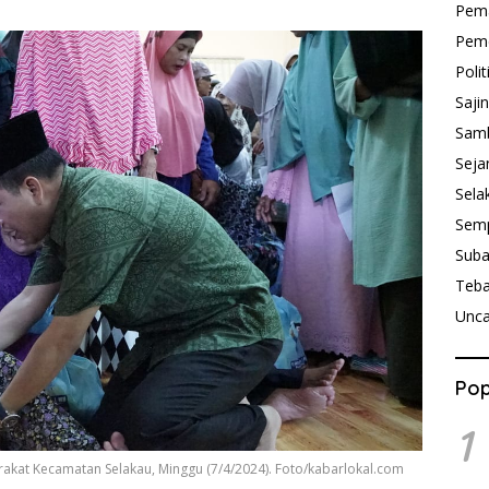
Pem
Peme
Polit
Saji
Sam
Seja
Sela
Sem
Sub
Teb
Unca
Pop
1
akat Kecamatan Selakau, Minggu (7/4/2024). Foto/kabarlokal.com