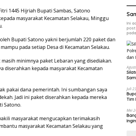
itri 1445 Hijriah Bupati Sambas, Satono
Sa
kepada masyarakat Kecamatan Selakau, Minggu
Ini 
u.
post
pada
oleh Bupati Satono yakni berjumlah 220 paket dan
 mampu pada setiap Desa di Kecamatan Selakau.
masih minimnya paket Lebaran yang disediakan.
Agust
nya diserahkan kepada masyarakat Kecamatan
Sila
Samb
Bud
Juli 
idak pakai dana pemerintah. Ini sumbangan saya
Bupa
kah. Jadi ini paket diserahkan kepada mereka
Tim 
i Satono.
Mei 2
Bang
wakili masyarakat mengucapkan terimakasih
Ingi
embantu masyarakat Kecamatan Selakau yang
Sas