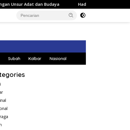
t dan Budaya
Hadiri Acara Perpisahan Danlanud, Wakil
Subah
Kalbar
Nasional
tegories
i
ar
inal
onal
raga
h