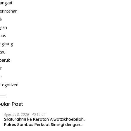
angkat
rintahan
ik
ngan
bas
ngkung
kau
paruk
ah
as
tegorized
ular Post
Agustus 8, 2026
45 Lihat
Silaturahmi ke Keraton Alwatzikhoebillah,
Polres Sambas Perkuat Sinergi dengan
Unsur Adat dan Budaya