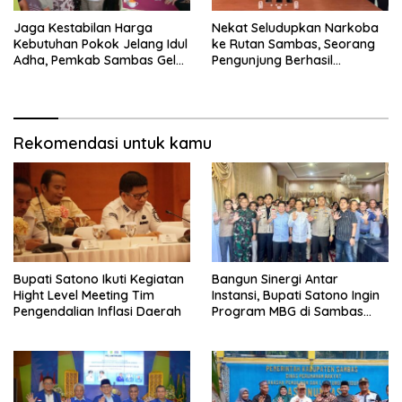
Jaga Kestabilan Harga
Nekat Seludupkan Narkoba
Kebutuhan Pokok Jelang Idul
ke Rutan Sambas, Seorang
Adha, Pemkab Sambas Gelar
Pengunjung Berhasil
Kegiatan Pasar Murah
Diamankan Petugas
Rekomendasi untuk kamu
Bupati Satono Ikuti Kegiatan
Bangun Sinergi Antar
Hight Level Meeting Tim
Instansi, Bupati Satono Ingin
Pengendalian Inflasi Daerah
Program MBG di Sambas
Efektif dan Tepat Sasaran