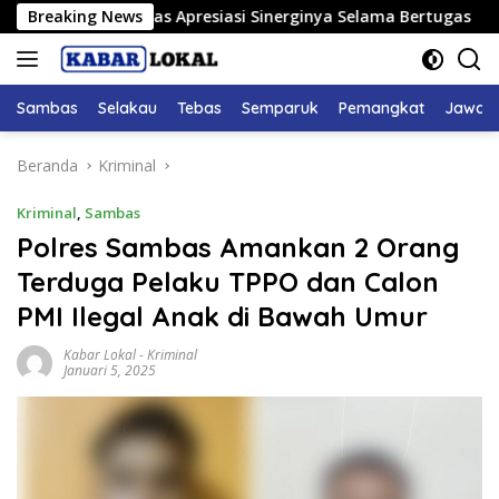
Langsung
RD Sambas Apresiasi Sinerginya Selama Bertugas
Breaking News
Bupat
ke
konten
Sambas
Selakau
Tebas
Semparuk
Pemangkat
Jawai
Beranda
Kriminal
Kriminal
,
Sambas
Polres Sambas Amankan 2 Orang
Terduga Pelaku TPPO dan Calon
PMI Ilegal Anak di Bawah Umur
Kabar Lokal
-
Kriminal
Januari 5, 2025