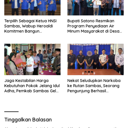
Terpilih Sebagai Ketua HNSI
Bupati Satono Resmikan
Sambas, Wabup Heroaldi
Program Penyediaan Air
Komitmen Bangun
Minum Masyarakat di Desa
Kesejahteraan Masyarakat
Samustida
Pesisir
Jaga Kestabilan Harga
Nekat Seludupkan Narkoba
Kebutuhan Pokok Jelang Idul
ke Rutan Sambas, Seorang
Adha, Pemkab Sambas Gelar
Pengunjung Berhasil
Kegiatan Pasar Murah
Diamankan Petugas
Tinggalkan Balasan