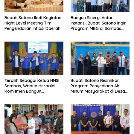
Bupati Satono Ikuti Kegiatan
Bangun Sinergi Antar
Hight Level Meeting Tim
Instansi, Bupati Satono Ingin
Pengendalian Inflasi Daerah
Program MBG di Sambas
Efektif dan Tepat Sasaran
Terpilih Sebagai Ketua HNSI
Bupati Satono Resmikan
Sambas, Wabup Heroaldi
Program Penyediaan Air
Komitmen Bangun
Minum Masyarakat di Desa
Kesejahteraan Masyarakat
Samustida
Pesisir