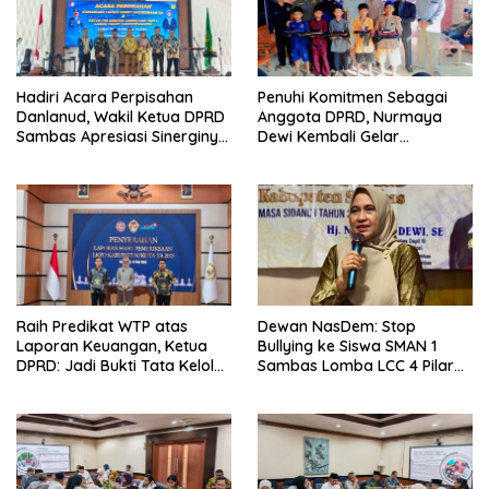
Hadiri Acara Perpisahan
Penuhi Komitmen Sebagai
Danlanud, Wakil Ketua DPRD
Anggota DPRD, Nurmaya
Sambas Apresiasi Sinerginya
Dewi Kembali Gelar
Selama Bertugas
Khiatanan Massal Gratis Se-
Dapil III Kabupaten Sambas
Raih Predikat WTP atas
Dewan NasDem: Stop
Laporan Keuangan, Ketua
Bullying ke Siswa SMAN 1
DPRD: Jadi Bukti Tata Kelola
Sambas Lomba LCC 4 Pilar
Keuangan Pemkab Sambas
Murni Kelalaian Juri
Baik