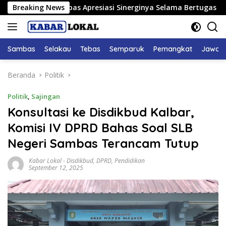
Langsung
PRD Sambas Apresiasi Sinerginya Selama Bertugas
Breaking News
Bupat
ke
konten
Sambas
Selakau
Tebas
Semparuk
Pemangkat
Jawai
Beranda
Politik
Politik
,
Sajingan
Konsultasi ke Disdikbud Kalbar,
Komisi IV DPRD Bahas Soal SLB
Negeri Sambas Terancam Tutup
Kabar Lokal
-
Disdikbud
,
DPRD
,
Pendidikan
September 12, 2025