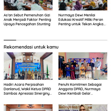
As’an Sebut Pemenuhan Gizi
Nurmaya Dewi Menilai
Anak Menjadi Faktor Penting
Edukasi Kreatif Miliki Peran
Upaya Pencegahan Stunting
Penting untuk Tekan Angka
Stunting
Rekomendasi untuk kamu
Hadiri Acara Perpisahan
Penuhi Komitmen Sebagai
Danlanud, Wakil Ketua DPRD
Anggota DPRD, Nurmaya
Sambas Apresiasi Sinerginya
Dewi Kembali Gelar
Selama Bertugas
Khiatanan Massal Gratis Se-
Dapil III Kabupaten Sambas