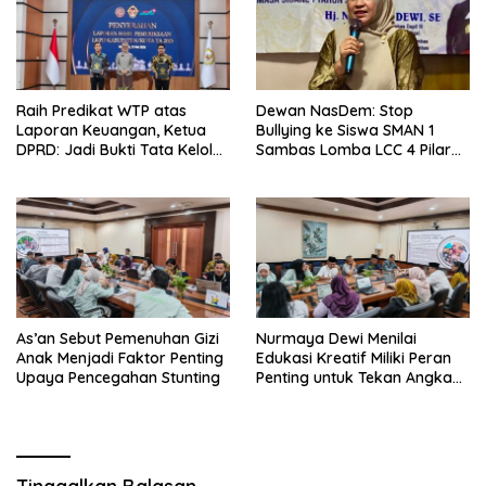
Raih Predikat WTP atas
Dewan NasDem: Stop
Laporan Keuangan, Ketua
Bullying ke Siswa SMAN 1
DPRD: Jadi Bukti Tata Kelola
Sambas Lomba LCC 4 Pilar
Keuangan Pemkab Sambas
Murni Kelalaian Juri
Baik
As’an Sebut Pemenuhan Gizi
Nurmaya Dewi Menilai
Anak Menjadi Faktor Penting
Edukasi Kreatif Miliki Peran
Upaya Pencegahan Stunting
Penting untuk Tekan Angka
Stunting