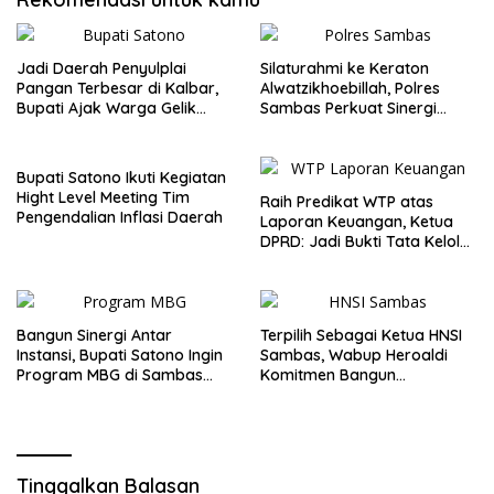
Jadi Daerah Penyulplai
Silaturahmi ke Keraton
Pangan Terbesar di Kalbar,
Alwatzikhoebillah, Polres
Bupati Ajak Warga Gelik
Sambas Perkuat Sinergi
Pertahankan Potensi
dengan Unsur Adat dan
Pertanian
Budaya
Bupati Satono Ikuti Kegiatan
Hight Level Meeting Tim
Raih Predikat WTP atas
Pengendalian Inflasi Daerah
Laporan Keuangan, Ketua
DPRD: Jadi Bukti Tata Kelola
Keuangan Pemkab Sambas
Baik
Bangun Sinergi Antar
Terpilih Sebagai Ketua HNSI
Instansi, Bupati Satono Ingin
Sambas, Wabup Heroaldi
Program MBG di Sambas
Komitmen Bangun
Efektif dan Tepat Sasaran
Kesejahteraan Masyarakat
Pesisir
Tinggalkan Balasan