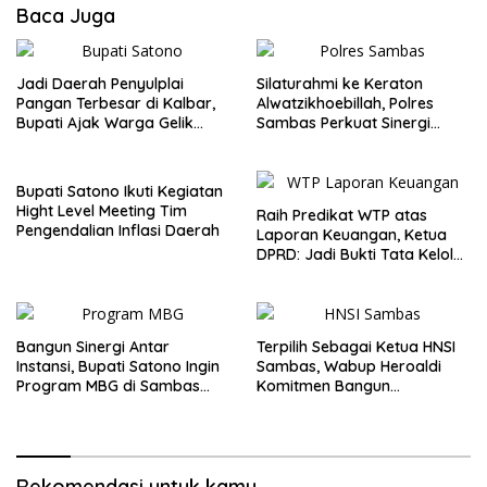
Baca Juga
Jadi Daerah Penyulplai
Silaturahmi ke Keraton
Pangan Terbesar di Kalbar,
Alwatzikhoebillah, Polres
Bupati Ajak Warga Gelik
Sambas Perkuat Sinergi
Pertahankan Potensi
dengan Unsur Adat dan
Pertanian
Budaya
Bupati Satono Ikuti Kegiatan
Hight Level Meeting Tim
Raih Predikat WTP atas
Pengendalian Inflasi Daerah
Laporan Keuangan, Ketua
DPRD: Jadi Bukti Tata Kelola
Keuangan Pemkab Sambas
Baik
Bangun Sinergi Antar
Terpilih Sebagai Ketua HNSI
Instansi, Bupati Satono Ingin
Sambas, Wabup Heroaldi
Program MBG di Sambas
Komitmen Bangun
Efektif dan Tepat Sasaran
Kesejahteraan Masyarakat
Pesisir
Rekomendasi untuk kamu