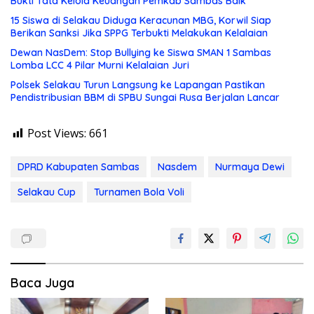
Bukti Tata Kelola Keuangan Pemkab Sambas Baik
15 Siswa di Selakau Diduga Keracunan MBG, Korwil Siap
Berikan Sanksi Jika SPPG Terbukti Melakukan Kelalaian
Dewan NasDem: Stop Bullying ke Siswa SMAN 1 Sambas
Lomba LCC 4 Pilar Murni Kelalaian Juri
Polsek Selakau Turun Langsung ke Lapangan Pastikan
Pendistribusian BBM di SPBU Sungai Rusa Berjalan Lancar
Post Views:
661
DPRD Kabupaten Sambas
Nasdem
Nurmaya Dewi
Selakau Cup
Turnamen Bola Voli
Baca Juga