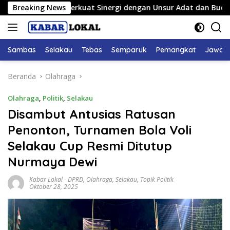
Langsung
 Sambas Perkuat Sinergi dengan Unsur Adat dan Budaya
Breaking News
ke
konten
Sambas
Selakau
Tebas
Semparuk
Pemangkat
Jawai
Beranda
Olahraga
Olahraga
,
Politik
,
Selakau
Disambut Antusias Ratusan
Penonton, Turnamen Bola Voli
Selakau Cup Resmi Ditutup
Nurmaya Dewi
Kabar Lokal
-
DPRD
,
Olahraga
,
Selakau
,
Topik Politik
Oktober 28, 2025