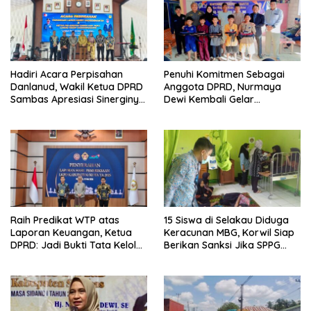
Hadiri Acara Perpisahan
Penuhi Komitmen Sebagai
Danlanud, Wakil Ketua DPRD
Anggota DPRD, Nurmaya
Sambas Apresiasi Sinerginya
Dewi Kembali Gelar
Selama Bertugas
Khiatanan Massal Gratis Se-
Dapil III Kabupaten Sambas
Raih Predikat WTP atas
15 Siswa di Selakau Diduga
Laporan Keuangan, Ketua
Keracunan MBG, Korwil Siap
DPRD: Jadi Bukti Tata Kelola
Berikan Sanksi Jika SPPG
Keuangan Pemkab Sambas
Terbukti Melakukan Kelalaian
Baik