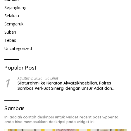
Sejangkung
Selakau
Semparuk
Subah
Tebas
Uncategorized
Popular Post
1
Agustus 8, 2026
56 Lihat
Silaturahmi ke Keraton Alwatzikhoebillah, Polres
Sambas Perkuat Sinergi dengan Unsur Adat dan
Budaya
Sambas
Ini adalah contoh deskripsi untuk widget recent post wpberita,
anda bisa memasukkan deskripsi pada widget ini.