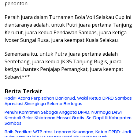
penonton.
Peraih juara dalam Turnamen Bola Voli Selakau Cup ini
diantaranya adalah, untuk Putri juara pertama Tanjung
Kerucut, juara kedua Pendawan Sambas, juara ketiga
Ivoser Sungai Rusa, juara keempat Kuala Selakau.
Sementara itu, untuk Putra juara pertama adalah
Sentebang, juara kedua JK 85 Tanjung Bugis, juara
ketiga Lhantex Penjajap Pemangkat, juara keempat
Sebawi.***
Berita Terkait
Hadiri Acara Perpisahan Danlanud, Wakil Ketua DPRD Sambas
Apresiasi Sinerginya Selama Bertugas
Penuhi Komitmen Sebagai Anggota DPRD, Nurmaya Dewi
Kembali Gelar Khiatanan Massal Gratis Se-Dapil III Kabupaten
Sambas
Raih Predikat WTP atas Laporan Keuangan, Ketua DPRD: Jadi