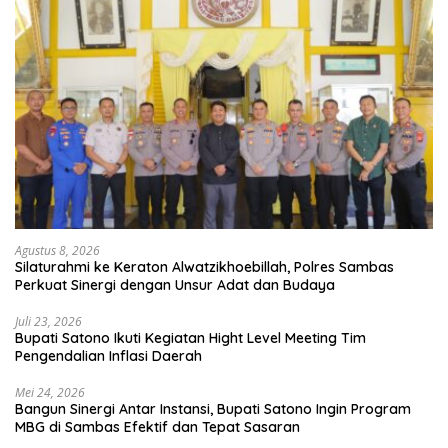
Agustus 8, 2026
Silaturahmi ke Keraton Alwatzikhoebillah, Polres Sambas
Perkuat Sinergi dengan Unsur Adat dan Budaya
Juli 23, 2026
Bupati Satono Ikuti Kegiatan Hight Level Meeting Tim
Pengendalian Inflasi Daerah
Mei 24, 2026
Bangun Sinergi Antar Instansi, Bupati Satono Ingin Program
MBG di Sambas Efektif dan Tepat Sasaran