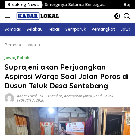
Langsung
Apresiasi Sinerginya Selama Bertugas
Breaking News
Bupati Satono I
ke
konten
Sambas
Selakau
Tebas
Semparuk
Pemangkat
Jawai
Beranda
Jawai
Jawai
,
Politik
Suprajeni akan Perjuangkan
Aspirasi Warga Soal Jalan Poros di
Dusun Teluk Desa Sentebang
Kabar Lokal
-
DPRD Sambas
,
Kecamatan Jawai
,
Topik Politik
Februari 7, 2026