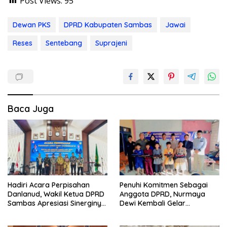
Post Views:
95
Dewan PKS
DPRD Kabupaten Sambas
Jawai
Reses
Sentebang
Suprajeni
Baca Juga
Hadiri Acara Perpisahan
Penuhi Komitmen Sebagai
Danlanud, Wakil Ketua DPRD
Anggota DPRD, Nurmaya
Sambas Apresiasi Sinerginya
Dewi Kembali Gelar
Selama Bertugas
Khiatanan Massal Gratis Se-
Dapil III Kabupaten Sambas