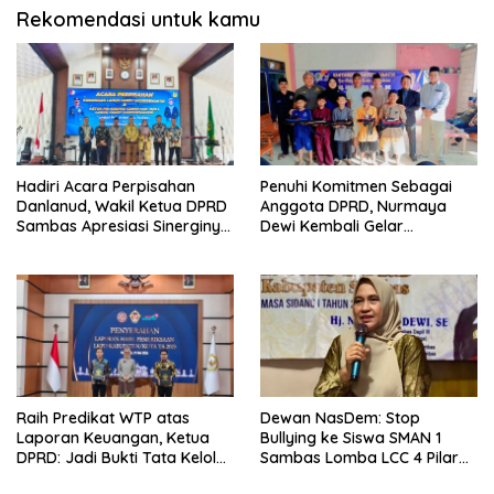
Rekomendasi untuk kamu
Hadiri Acara Perpisahan
Penuhi Komitmen Sebagai
Danlanud, Wakil Ketua DPRD
Anggota DPRD, Nurmaya
Sambas Apresiasi Sinerginya
Dewi Kembali Gelar
Selama Bertugas
Khiatanan Massal Gratis Se-
Dapil III Kabupaten Sambas
Raih Predikat WTP atas
Dewan NasDem: Stop
Laporan Keuangan, Ketua
Bullying ke Siswa SMAN 1
DPRD: Jadi Bukti Tata Kelola
Sambas Lomba LCC 4 Pilar
Keuangan Pemkab Sambas
Murni Kelalaian Juri