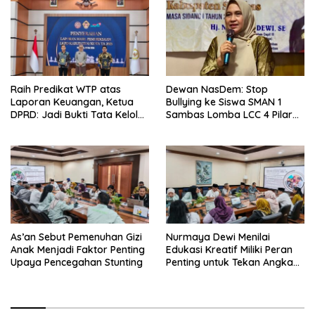
Raih Predikat WTP atas
Dewan NasDem: Stop
Laporan Keuangan, Ketua
Bullying ke Siswa SMAN 1
DPRD: Jadi Bukti Tata Kelola
Sambas Lomba LCC 4 Pilar
Keuangan Pemkab Sambas
Murni Kelalaian Juri
Baik
As’an Sebut Pemenuhan Gizi
Nurmaya Dewi Menilai
Anak Menjadi Faktor Penting
Edukasi Kreatif Miliki Peran
Upaya Pencegahan Stunting
Penting untuk Tekan Angka
Stunting