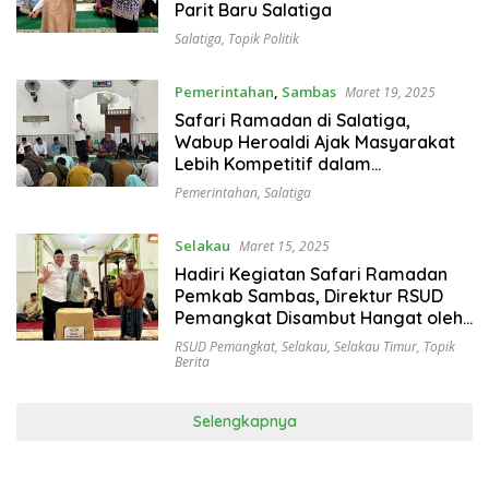
Parit Baru Salatiga
Salatiga
,
Topik Politik
Pemerintahan
,
Sambas
Maret 19, 2025
Safari Ramadan di Salatiga,
Wabup Heroaldi Ajak Masyarakat
Lebih Kompetitif dalam
Membangun Desa
Pemerintahan
,
Salatiga
Selakau
Maret 15, 2025
Hadiri Kegiatan Safari Ramadan
Pemkab Sambas, Direktur RSUD
Pemangkat Disambut Hangat oleh
Masyarakat
RSUD Pemangkat
,
Selakau
,
Selakau Timur
,
Topik
Berita
Selengkapnya