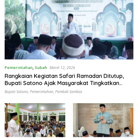
Pemerintahan
,
Subah
Maret 12, 2026
Rangkaian Kegiatan Safari Ramadan Ditutup,
Bupati Satono Ajak Masyarakat Tingkatkan
Kepedulian Sosial
Bupati Satono
,
Pemerintahan
,
Pemkab Sambas