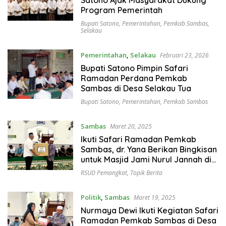
Program Pemerintah
Bupati Satono
,
Pemerintahan
,
Pemkab Sambas
,
Selakau
Pemerintahan
,
Selakau
Februari 23, 2026
Bupati Satono Pimpin Safari
Ramadan Perdana Pemkab
Sambas di Desa Selakau Tua
Bupati Satono
,
Pemerintahan
,
Pemkab Sambas
Sambas
Maret 20, 2025
Ikuti Safari Ramadan Pemkab
Sambas, dr. Yana Berikan Bingkisan
untuk Masjid Jami Nurul Jannah di
Salatiga
RSUD Pemangkat
,
Topik Berita
Politik
,
Sambas
Maret 19, 2025
Nurmaya Dewi Ikuti Kegiatan Safari
Ramadan Pemkab Sambas di Desa