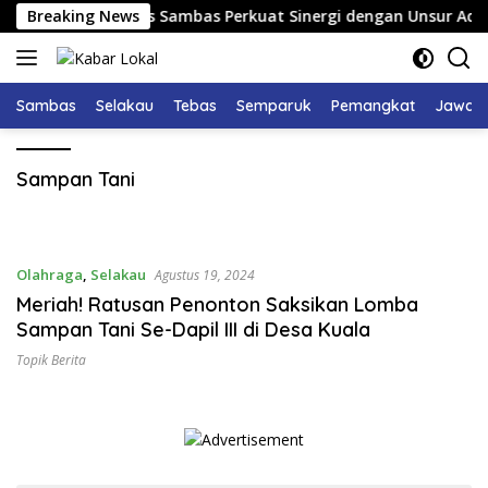
Langsung
ikhoebillah, Polres Sambas Perkuat Sinergi dengan Unsur Adat
Breaking News
ke
konten
Sambas
Selakau
Tebas
Semparuk
Pemangkat
Jawai
Sampan Tani
Olahraga
,
Selakau
Agustus 19, 2024
Meriah! Ratusan Penonton Saksikan Lomba
Sampan Tani Se-Dapil III di Desa Kuala
Topik Berita