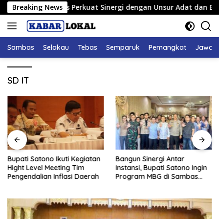
Langsung
 Polres Sambas Perkuat Sinergi dengan Unsur Adat dan Budaya
Breaking News
ke
konten
Sambas
Selakau
Tebas
Semparuk
Pemangkat
Jawai
SD IT
Bupati Satono Ikuti Kegiatan
Bangun Sinergi Antar
Hight Level Meeting Tim
Instansi, Bupati Satono Ingin
Pengendalian Inflasi Daerah
Program MBG di Sambas
Efektif dan Tepat Sasaran