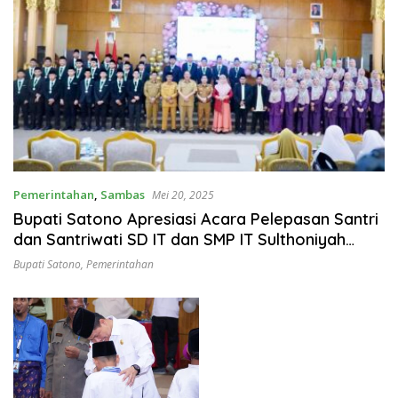
Pemerintahan
,
Sambas
Mei 20, 2025
Bupati Satono Apresiasi Acara Pelepasan Santri
dan Santriwati SD IT dan SMP IT Sulthoniyah
Sambas
Bupati Satono
,
Pemerintahan