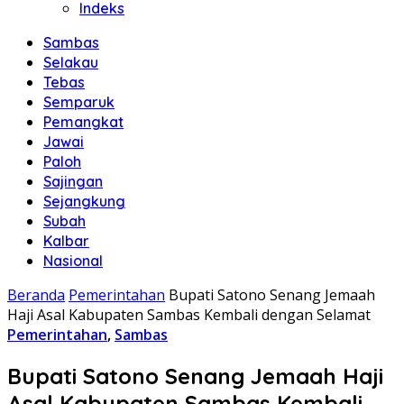
Indeks
Sambas
Selakau
Tebas
Semparuk
Pemangkat
Jawai
Paloh
Sajingan
Sejangkung
Subah
Kalbar
Nasional
Beranda
Pemerintahan
Bupati Satono Senang Jemaah
Haji Asal Kabupaten Sambas Kembali dengan Selamat
Pemerintahan
,
Sambas
Bupati Satono Senang Jemaah Haji
Asal Kabupaten Sambas Kembali