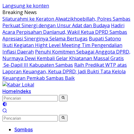
Langsung ke konten
Breaking News
Silaturahmi ke Keraton Alwatzikhoebillah, Polres Sambas
Perkuat Sinergi dengan Unsur Adat dan Budaya
Hadiri
Acara Perpisahan Danlanud, Wakil Ketua DPRD Sambas
Apresiasi Sinerginya Selama Bertugas
Bupati Satono
Ikuti Kegiatan Hight Level Meeting Tim Pengendalian
Inflasi Daerah
Penuhi Komitmen Sebagai Anggota DPRD,
Nurmaya Dewi Kembali Gelar Khiatanan Massal Gratis
Se-Dapil III Kabupaten Sambas
Raih Predikat WTP atas
Laporan Keuangan, Ketua DPRD: Jadi Bukti Tata Kelola
Keuangan Pemkab Sambas Baik
Home
Indeks
Sambas