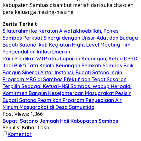
Kabupaten Sambas disambut meriah dan suka cita oleh
para keluarga masing-masing.
Berita Terkait
Silaturahmi ke Keraton Alwatzikhoebillah, Polres
Sambas Perkuat Sinergi dengan Unsur Adat dan Budaya
Bupati Satono Ikuti Kegiatan Hight Level Meeting Tim
Pengendalian Inflasi Daerah
Raih Predikat WTP atas Laporan Keuangan, Ketua DPRD:
Jadi Bukti Tata Kelola Keuangan Pemkab Sambas Baik
Bangun Sinergi Antar Instansi, Bupati Satono Ingin
Program MBG di Sambas Efektif dan Tepat Sasaran
Terpilih Sebagai Ketua HNSI Sambas, Wabup Heroaldi
Komitmen Bangun Kesejahteraan Masyarakat Pesisir
Bupati Satono Resmikan Program Penyediaan Air
Minum Masyarakat di Desa Samustida
Post Views:
1,366
Bupati Satono
Jemaah Haji
Kabupaten Sambas
Penulis: Kabar Lokal
Komentar