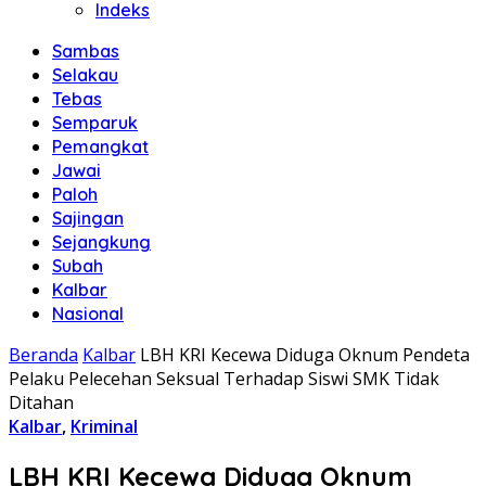
Indeks
Sambas
Selakau
Tebas
Semparuk
Pemangkat
Jawai
Paloh
Sajingan
Sejangkung
Subah
Kalbar
Nasional
Beranda
Kalbar
LBH KRI Kecewa Diduga Oknum Pendeta
Pelaku Pelecehan Seksual Terhadap Siswi SMK Tidak
Ditahan
Kalbar
,
Kriminal
LBH KRI Kecewa Diduga Oknum