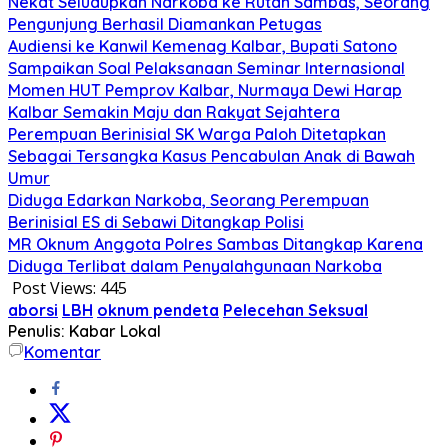
Nekat Seludupkan Narkoba ke Rutan Sambas, Seorang
Pengunjung Berhasil Diamankan Petugas
Audiensi ke Kanwil Kemenag Kalbar, Bupati Satono
Sampaikan Soal Pelaksanaan Seminar Internasional
Momen HUT Pemprov Kalbar, Nurmaya Dewi Harap
Kalbar Semakin Maju dan Rakyat Sejahtera
Perempuan Berinisial SK Warga Paloh Ditetapkan
Sebagai Tersangka Kasus Pencabulan Anak di Bawah
Umur
Diduga Edarkan Narkoba, Seorang Perempuan
Berinisial ES di Sebawi Ditangkap Polisi
MR Oknum Anggota Polres Sambas Ditangkap Karena
Diduga Terlibat dalam Penyalahgunaan Narkoba
Post Views:
445
aborsi
LBH
oknum pendeta
Pelecehan Seksual
Penulis: Kabar Lokal
Komentar