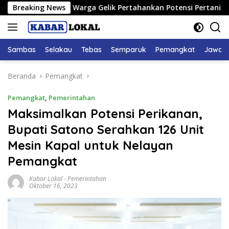
Langsung
upati Ajak Warga Gelik Pertahankan Potensi Pertanian
Breaking News
B
ke
konten
Sambas
Selakau
Tebas
Semparuk
Pemangkat
Jawai
Beranda
Pemangkat
Pemangkat
,
Pemerintahan
Maksimalkan Potensi Perikanan,
Bupati Satono Serahkan 126 Unit
Mesin Kapal untuk Nelayan
Pemangkat
Kabar Lokal
-
Pemerintahan
Oktober 16, 2023