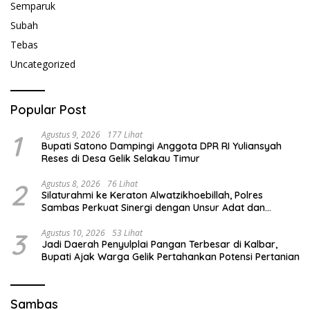
Semparuk
Subah
Tebas
Uncategorized
Popular Post
1
Agustus 9, 2026
177 Lihat
Bupati Satono Dampingi Anggota DPR RI Yuliansyah
Reses di Desa Gelik Selakau Timur
2
Agustus 8, 2026
76 Lihat
Silaturahmi ke Keraton Alwatzikhoebillah, Polres
Sambas Perkuat Sinergi dengan Unsur Adat dan
Budaya
3
Agustus 10, 2026
53 Lihat
Jadi Daerah Penyulplai Pangan Terbesar di Kalbar,
Bupati Ajak Warga Gelik Pertahankan Potensi Pertanian
Sambas