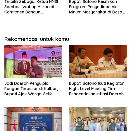
Terpilih Sebagai Ketua HNSI
Bupati Satono Resmikan
Sambas, Wabup Heroaldi
Program Penyediaan Air
Komitmen Bangun
Minum Masyarakat di Desa
Kesejahteraan Masyarakat
Samustida
Pesisir
Rekomendasi untuk kamu
Jadi Daerah Penyulplai
Bupati Satono Ikuti Kegiatan
Pangan Terbesar di Kalbar,
Hight Level Meeting Tim
Bupati Ajak Warga Gelik
Pengendalian Inflasi Daerah
Pertahankan Potensi
Pertanian