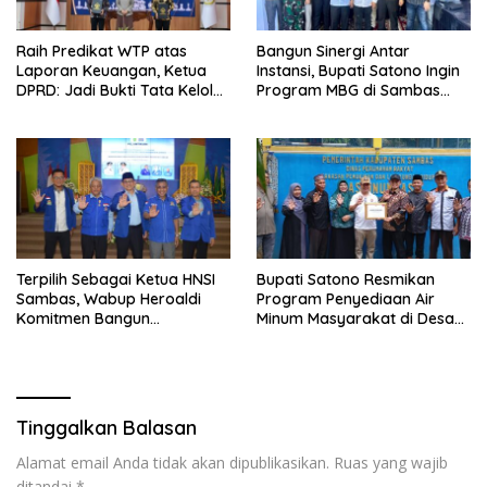
Raih Predikat WTP atas
Bangun Sinergi Antar
Laporan Keuangan, Ketua
Instansi, Bupati Satono Ingin
DPRD: Jadi Bukti Tata Kelola
Program MBG di Sambas
Keuangan Pemkab Sambas
Efektif dan Tepat Sasaran
Baik
Terpilih Sebagai Ketua HNSI
Bupati Satono Resmikan
Sambas, Wabup Heroaldi
Program Penyediaan Air
Komitmen Bangun
Minum Masyarakat di Desa
Kesejahteraan Masyarakat
Samustida
Pesisir
Tinggalkan Balasan
Alamat email Anda tidak akan dipublikasikan.
Ruas yang wajib
ditandai
*