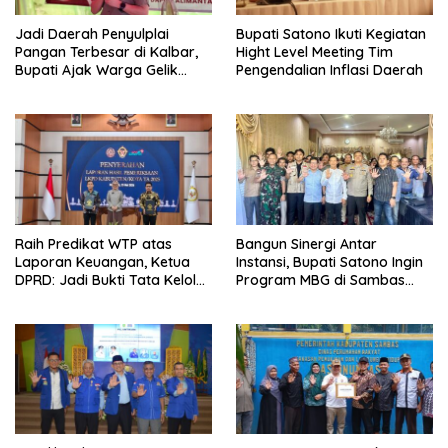
Jadi Daerah Penyulplai
Bupati Satono Ikuti Kegiatan
Pangan Terbesar di Kalbar,
Hight Level Meeting Tim
Bupati Ajak Warga Gelik
Pengendalian Inflasi Daerah
Pertahankan Potensi
Pertanian
Raih Predikat WTP atas
Bangun Sinergi Antar
Laporan Keuangan, Ketua
Instansi, Bupati Satono Ingin
DPRD: Jadi Bukti Tata Kelola
Program MBG di Sambas
Keuangan Pemkab Sambas
Efektif dan Tepat Sasaran
Baik