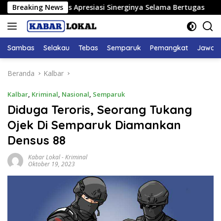
Langsung
 DPRD Sambas Apresiasi Sinerginya Selama Bertugas
Breaking News
Bup
ke
konten
Sambas
Selakau
Tebas
Semparuk
Pemangkat
Jawai
Beranda
Kalbar
Kalbar
,
Kriminal
,
Nasional
,
Semparuk
Diduga Teroris, Seorang Tukang
Ojek Di Semparuk Diamankan
Densus 88
Kabar Lokal
-
Kriminal
Oktober 19, 2023