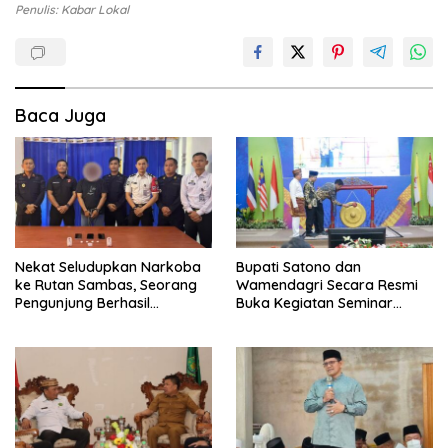
Penulis: Kabar Lokal
Baca Juga
Nekat Seludupkan Narkoba
Bupati Satono dan
ke Rutan Sambas, Seorang
Wamendagri Secara Resmi
Pengunjung Berhasil
Buka Kegiatan Seminar
Diamankan Petugas
Internasional dan Upgrading
Dai