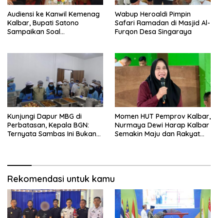
Audiensi ke Kanwil Kemenag
Wabup Heroaldi Pimpin
Kalbar, Bupati Satono
Safari Ramadan di Masjid Al-
Sampaikan Soal
Furqon Desa Singaraya
Pelaksanaan Seminar
Internasional
Kunjungi Dapur MBG di
Momen HUT Pemprov Kalbar,
Perbatasan, Kepala BGN:
Nurmaya Dewi Harap Kalbar
Ternyata Sambas Ini Bukan
Semakin Maju dan Rakyat
Wilayah yang Miskin
Sejahtera
Rekomendasi untuk kamu