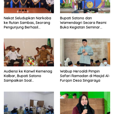
Nekat Seludupkan Narkoba
Bupati Satono dan
ke Rutan Sambas, Seorang
Wamendagri Secara Resmi
Pengunjung Berhasil
Buka Kegiatan Seminar
Diamankan Petugas
Internasional dan Upgrading
Dai
Audiensi ke Kanwil Kemenag
Wabup Heroaldi Pimpin
Kalbar, Bupati Satono
Safari Ramadan di Masjid Al-
Sampaikan Soal
Furqon Desa Singaraya
Pelaksanaan Seminar
Internasional