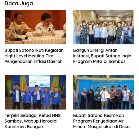
Baca Juga
Bupati Satono Ikuti Kegiatan
Bangun Sinergi Antar
Hight Level Meeting Tim
Instansi, Bupati Satono Ingin
Pengendalian Inflasi Daerah
Program MBG di Sambas
Efektif dan Tepat Sasaran
Terpilih Sebagai Ketua HNSI
Bupati Satono Resmikan
Sambas, Wabup Heroaldi
Program Penyediaan Air
Komitmen Bangun
Minum Masyarakat di Desa
Kesejahteraan Masyarakat
Samustida
Pesisir