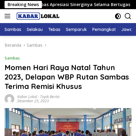
Langsung
DPRD Sambas Apresiasi Sinerginya Selama Bertugas
Breaking News
Bupa
ke
konten
Sambas
Selakau
Tebas
Semparuk
Pemangkat
Jawai
Beranda
Sambas
Sambas
Momen Hari Raya Natal Tahun
2023, Delapan WBP Rutan Sambas
Terima Remisi Khusus
Kabar Lokal
-
Topik Berita
Desember 25, 2023