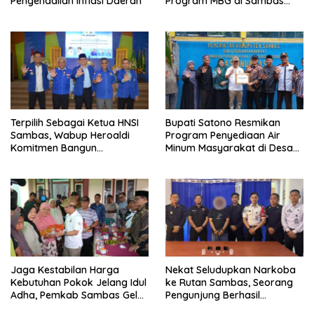
Pengendalian Inflasi Daerah
Program MBG di Sambas
Efektif dan Tepat Sasaran
Terpilih Sebagai Ketua HNSI
Bupati Satono Resmikan
Sambas, Wabup Heroaldi
Program Penyediaan Air
Komitmen Bangun
Minum Masyarakat di Desa
Kesejahteraan Masyarakat
Samustida
Pesisir
Jaga Kestabilan Harga
Nekat Seludupkan Narkoba
Kebutuhan Pokok Jelang Idul
ke Rutan Sambas, Seorang
Adha, Pemkab Sambas Gelar
Pengunjung Berhasil
Kegiatan Pasar Murah
Diamankan Petugas