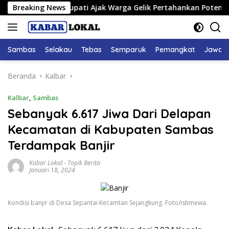
Langsung
di Kalbar, Bupati Ajak Warga Gelik Pertahankan Potensi Pertan
Breaking News
ke
konten
Sambas
Selakau
Tebas
Semparuk
Pemangkat
Jawai
Beranda
Kalbar
Kalbar
,
Sambas
Sebanyak 6.617 Jiwa Dari Delapan
Kecamatan di Kabupaten Sambas
Terdampak Banjir
Kabar Lokal
-
Topik Berita
Januari 18, 2024
Kondisi banjir di Desa Sepantai Kecamtan Sejangkung. Foto/istimewa.