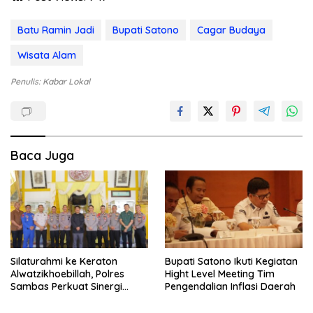
Batu Ramin Jadi
Bupati Satono
Cagar Budaya
Wisata Alam
Penulis: Kabar Lokal
Baca Juga
Silaturahmi ke Keraton
Bupati Satono Ikuti Kegiatan
Alwatzikhoebillah, Polres
Hight Level Meeting Tim
Sambas Perkuat Sinergi
Pengendalian Inflasi Daerah
dengan Unsur Adat dan
Budaya