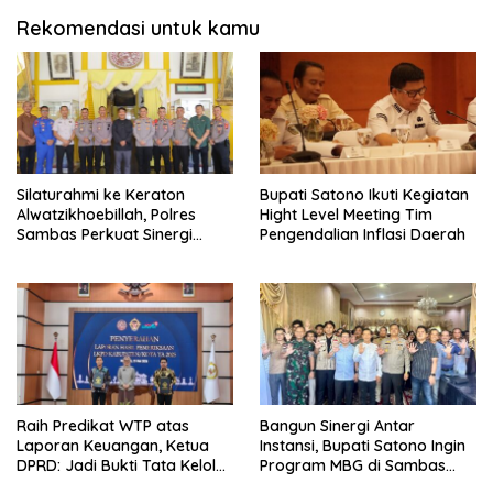
Rekomendasi untuk kamu
Silaturahmi ke Keraton
Bupati Satono Ikuti Kegiatan
Alwatzikhoebillah, Polres
Hight Level Meeting Tim
Sambas Perkuat Sinergi
Pengendalian Inflasi Daerah
dengan Unsur Adat dan
Budaya
Raih Predikat WTP atas
Bangun Sinergi Antar
Laporan Keuangan, Ketua
Instansi, Bupati Satono Ingin
DPRD: Jadi Bukti Tata Kelola
Program MBG di Sambas
Keuangan Pemkab Sambas
Efektif dan Tepat Sasaran