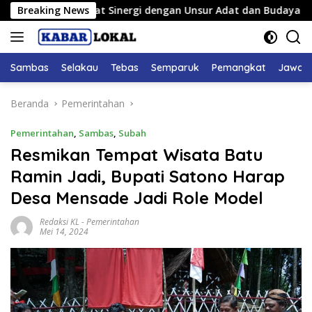
Langsung
as Perkuat Sinergi dengan Unsur Adat dan Budaya
Breaking News
Hadir
ke
konten
Sambas
Selakau
Tebas
Semparuk
Pemangkat
Jawai
Beranda
Pemerintahan
Pemerintahan
,
Sambas
,
Subah
Resmikan Tempat Wisata Batu
Ramin Jadi, Bupati Satono Harap
Desa Mensade Jadi Role Model
Redaksi KL
-
Pemerintahan
Mei 14, 2024