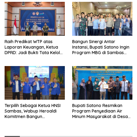
Raih Predikat WTP atas
Bangun Sinergi Antar
Laporan Keuangan, Ketua
Instansi, Bupati Satono Ingin
DPRD: Jadi Bukti Tata Kelola
Program MBG di Sambas
Keuangan Pemkab Sambas
Efektif dan Tepat Sasaran
Baik
Terpilih Sebagai Ketua HNSI
Bupati Satono Resmikan
Sambas, Wabup Heroaldi
Program Penyediaan Air
Komitmen Bangun
Minum Masyarakat di Desa
Kesejahteraan Masyarakat
Samustida
Pesisir