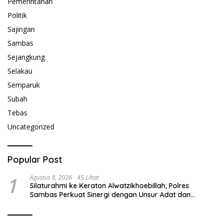
Pemerintahan
Politik
Sajingan
Sambas
Sejangkung
Selakau
Semparuk
Subah
Tebas
Uncategorized
Popular Post
1
Agustus 8, 2026
45 Lihat
Silaturahmi ke Keraton Alwatzikhoebillah, Polres
Sambas Perkuat Sinergi dengan Unsur Adat dan
Budaya