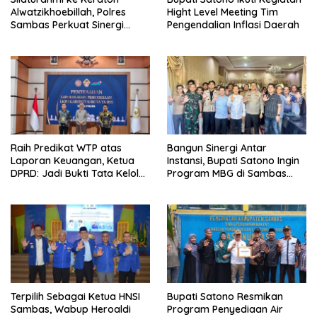
Alwatzikhoebillah, Polres
Hight Level Meeting Tim
Sambas Perkuat Sinergi
Pengendalian Inflasi Daerah
dengan Unsur Adat dan
Budaya
Raih Predikat WTP atas
Bangun Sinergi Antar
Laporan Keuangan, Ketua
Instansi, Bupati Satono Ingin
DPRD: Jadi Bukti Tata Kelola
Program MBG di Sambas
Keuangan Pemkab Sambas
Efektif dan Tepat Sasaran
Baik
Terpilih Sebagai Ketua HNSI
Bupati Satono Resmikan
Sambas, Wabup Heroaldi
Program Penyediaan Air