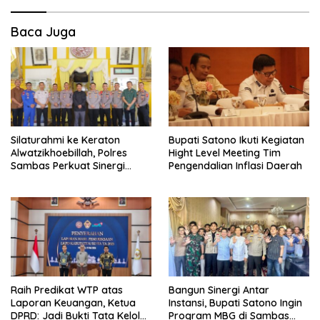
Baca Juga
Silaturahmi ke Keraton
Bupati Satono Ikuti Kegiatan
Alwatzikhoebillah, Polres
Hight Level Meeting Tim
Sambas Perkuat Sinergi
Pengendalian Inflasi Daerah
dengan Unsur Adat dan
Budaya
Raih Predikat WTP atas
Bangun Sinergi Antar
Laporan Keuangan, Ketua
Instansi, Bupati Satono Ingin
DPRD: Jadi Bukti Tata Kelola
Program MBG di Sambas