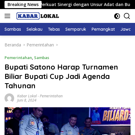
Langsung
res Sambas Perkuat Sinergi dengan Unsur Adat dan Budaya
Breaking News
ke
konten
Sambas
Selakau
Tebas
Semparuk
Pemangkat
Jawai
Beranda
Pemerintahan
Pemerintahan
,
Sambas
Bupati Satono Harap Turnamen
Biliar Bupati Cup Jadi Agenda
Tahunan
Kabar Lokal
-
Pemerintahan
Juni 8, 2024