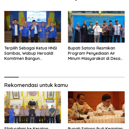
Keuangan Pemkab Sambas
Efektif dan Tepat Sasaran
Baik
Terpilih Sebagai Ketua HNSI
Bupati Satono Resmikan
Sambas, Wabup Heroaldi
Program Penyediaan Air
Komitmen Bangun
Minum Masyarakat di Desa
Kesejahteraan Masyarakat
Samustida
Pesisir
Rekomendasi untuk kamu
Silaturahmi ke Keraton
Bupati Satono Ikuti Kegiatan