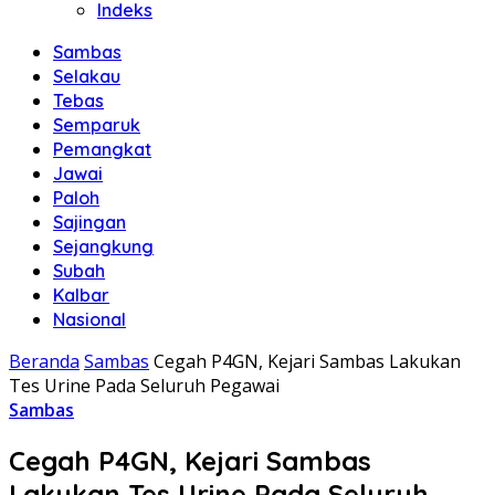
Indeks
Sambas
Selakau
Tebas
Semparuk
Pemangkat
Jawai
Paloh
Sajingan
Sejangkung
Subah
Kalbar
Nasional
Beranda
Sambas
Cegah P4GN, Kejari Sambas Lakukan
Tes Urine Pada Seluruh Pegawai
Sambas
Cegah P4GN, Kejari Sambas
Lakukan Tes Urine Pada Seluruh