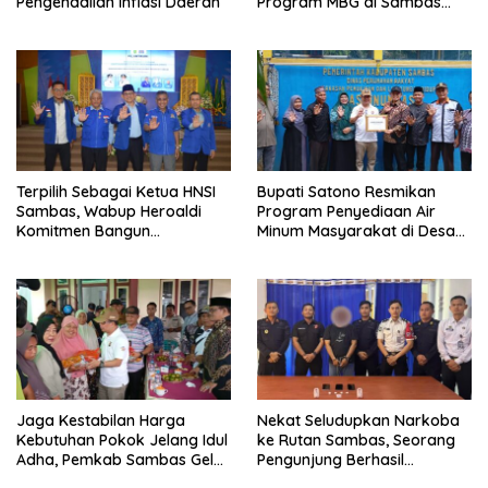
Pengendalian Inflasi Daerah
Program MBG di Sambas
Efektif dan Tepat Sasaran
Terpilih Sebagai Ketua HNSI
Bupati Satono Resmikan
Sambas, Wabup Heroaldi
Program Penyediaan Air
Komitmen Bangun
Minum Masyarakat di Desa
Kesejahteraan Masyarakat
Samustida
Pesisir
Jaga Kestabilan Harga
Nekat Seludupkan Narkoba
Kebutuhan Pokok Jelang Idul
ke Rutan Sambas, Seorang
Adha, Pemkab Sambas Gelar
Pengunjung Berhasil
Kegiatan Pasar Murah
Diamankan Petugas