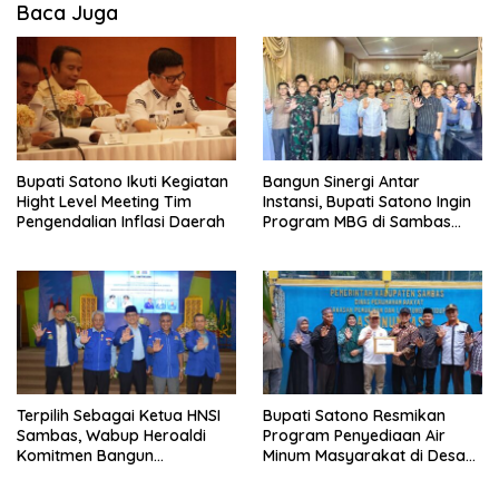
Baca Juga
Bupati Satono Ikuti Kegiatan
Bangun Sinergi Antar
Hight Level Meeting Tim
Instansi, Bupati Satono Ingin
Pengendalian Inflasi Daerah
Program MBG di Sambas
Efektif dan Tepat Sasaran
Terpilih Sebagai Ketua HNSI
Bupati Satono Resmikan
Sambas, Wabup Heroaldi
Program Penyediaan Air
Komitmen Bangun
Minum Masyarakat di Desa
Kesejahteraan Masyarakat
Samustida
Pesisir