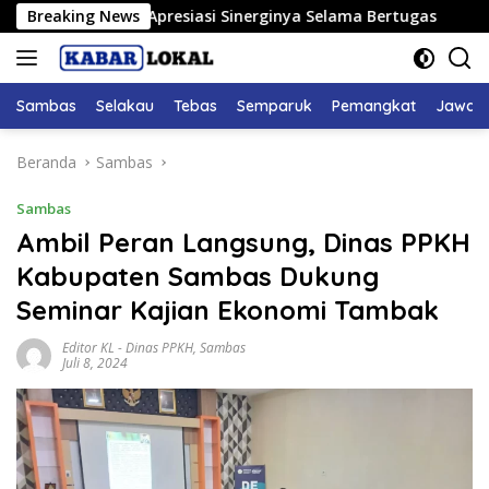
Langsung
Sambas Apresiasi Sinerginya Selama Bertugas
Breaking News
Bupati S
ke
konten
Sambas
Selakau
Tebas
Semparuk
Pemangkat
Jawai
Beranda
Sambas
Sambas
Ambil Peran Langsung, Dinas PPKH
Kabupaten Sambas Dukung
Seminar Kajian Ekonomi Tambak
Editor KL
-
Dinas PPKH
,
Sambas
Juli 8, 2024