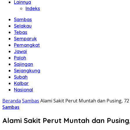
Lainnya
Indeks
Sambas
Selakau
Tebas
Semparuk
Pemangkat
Jawai
Paloh
Sajingan
Sejangkung
Subah
Kalbar
Nasional
Beranda
Sambas
Alami Sakit Perut Muntah dan Pusing, 
Sambas
Alami Sakit Perut Muntah dan Pusi