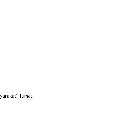
…
yarakat), Jumat…
it…