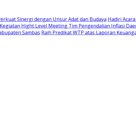
 Perkuat Sinergi dengan Unsur Adat dan Budaya
Hadiri Acar
 Kegiatan Hight Level Meeting Tim Pengendalian Inflasi Dae
 Kabupaten Sambas
Raih Predikat WTP atas Laporan Keuanga