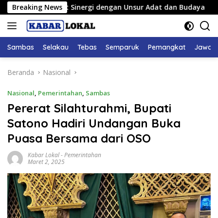
Langsung
s Perkuat Sinergi dengan Unsur Adat dan Budaya
Breaking News
Hadiri
ke
konten
Sambas
Selakau
Tebas
Semparuk
Pemangkat
Jawai
Beranda
Nasional
Nasional
,
Pemerintahan
,
Sambas
Pererat Silahturahmi, Bupati
Satono Hadiri Undangan Buka
Puasa Bersama dari OSO
Kabar Lokal
-
Pemerintahan
Maret 2, 2025