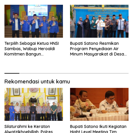
Baik
Terpilih Sebagai Ketua HNSI
Bupati Satono Resmikan
Sambas, Wabup Heroaldi
Program Penyediaan Air
Komitmen Bangun
Minum Masyarakat di Desa
Kesejahteraan Masyarakat
Samustida
Pesisir
Rekomendasi untuk kamu
Silaturahmi ke Keraton
Bupati Satono Ikuti Kegiatan
Alwatzikhoebillah, Polres
Hight Level Meeting Tim