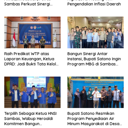
Sambas Perkuat Sinergi
Pengendalian Inflasi Daerah
dengan Unsur Adat dan
Budaya
Raih Predikat WTP atas
Bangun Sinergi Antar
Laporan Keuangan, Ketua
Instansi, Bupati Satono Ingin
DPRD: Jadi Bukti Tata Kelola
Program MBG di Sambas
Keuangan Pemkab Sambas
Efektif dan Tepat Sasaran
Baik
Terpilih Sebagai Ketua HNSI
Bupati Satono Resmikan
Sambas, Wabup Heroaldi
Program Penyediaan Air
Komitmen Bangun
Minum Masyarakat di Desa