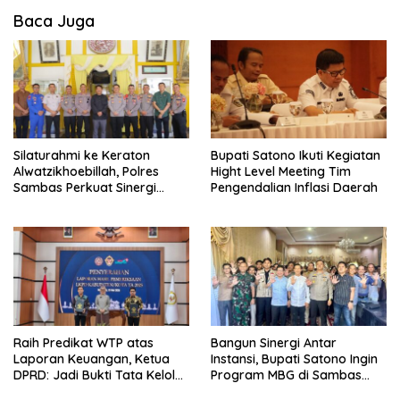
Baca Juga
Silaturahmi ke Keraton
Bupati Satono Ikuti Kegiatan
Alwatzikhoebillah, Polres
Hight Level Meeting Tim
Sambas Perkuat Sinergi
Pengendalian Inflasi Daerah
dengan Unsur Adat dan
Budaya
Raih Predikat WTP atas
Bangun Sinergi Antar
Laporan Keuangan, Ketua
Instansi, Bupati Satono Ingin
DPRD: Jadi Bukti Tata Kelola
Program MBG di Sambas
Keuangan Pemkab Sambas
Efektif dan Tepat Sasaran