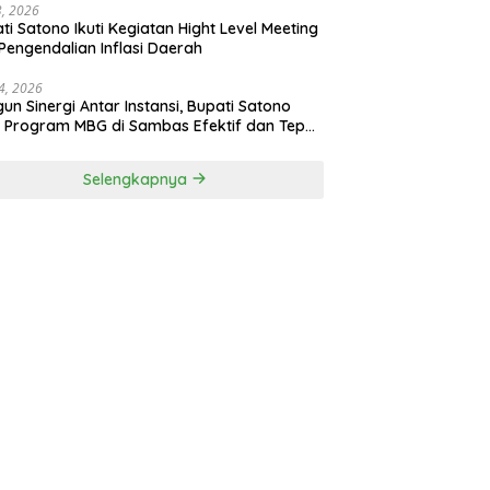
23, 2026
ti Satono Ikuti Kegiatan Hight Level Meeting
Pengendalian Inflasi Daerah
4, 2026
un Sinergi Antar Instansi, Bupati Satono
n Program MBG di Sambas Efektif dan Tepat
aran
Selengkapnya