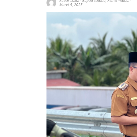
Kabar Lokal
-
Bupati Satono
,
Pemerintahan
Maret 5, 2025