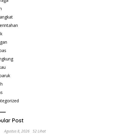
raga
h
angkat
rintahan
ik
ngan
bas
ngkung
kau
paruk
ah
as
tegorized
ular Post
Agustus 8, 2026
52 Lihat