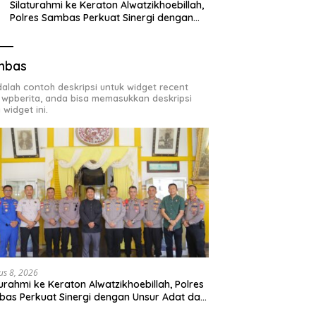
Silaturahmi ke Keraton Alwatzikhoebillah,
Polres Sambas Perkuat Sinergi dengan
Unsur Adat dan Budaya
mbas
adalah contoh deskripsi untuk widget recent
 wpberita, anda bisa memasukkan deskripsi
 widget ini.
us 8, 2026
turahmi ke Keraton Alwatzikhoebillah, Polres
as Perkuat Sinergi dengan Unsur Adat dan
aya