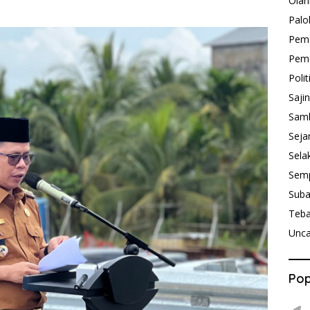
Olah
Palo
Pem
Peme
Polit
Saji
Sam
Seja
Sela
Sem
Sub
Teb
Unca
Pop