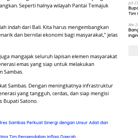
Juli 
ngkan. Seperti halnya wilayah Pantai Temajuk
Bupa
Tim 
Mei 2
alah indah dari Bali. Kita harus mengembangkan
Bang
narik dan bernilai ekonomi bagi masyarakat,” jelas
Ingi
Sas
 juga mangajak seluruh lapisan elemen masyarakat
nerasi emas yang siap untuk melakukan
n Sambas.
akat Sambas. Dengan meningkatnya infrastruktur
nerasi yang tangguh, cerdas, dan siap mengisi
 Bupati Satono.
Polres Sambas Perkuat Sinergi dengan Unsur Adat dan
eting Tim Pengendalian Inflasi Daerah