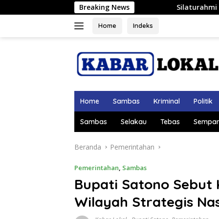
Langsung
Breaking News
Silaturahmi ke Keraton Alwatzikhoebi
ke
konten
Home
Indeks
Home
Sambas
Kriminal
Politik
Sambas
Selakau
Tebas
Sempar
Beranda
Pemerintahan
Pemerintahan
,
Sambas
Bupati Satono Sebut
Wilayah Strategis Nas