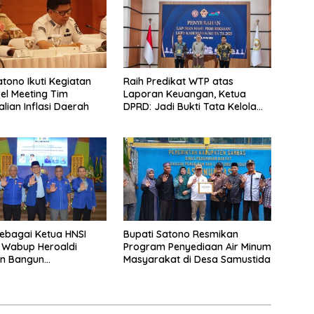
atono Ikuti Kegiatan
Raih Predikat WTP atas
vel Meeting Tim
Laporan Keuangan, Ketua
lian Inflasi Daerah
DPRD: Jadi Bukti Tata Kelola
Keuangan Pemkab Sambas
Baik
 Sebagai Ketua HNSI
Bupati Satono Resmikan
 Wabup Heroaldi
Program Penyediaan Air Minum
n Bangun
Masyarakat di Desa Samustida
teraan Masyarakat