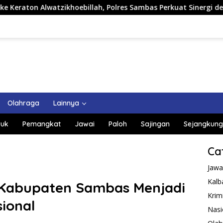
llah, Polres Sambas Perkuat Sinergi dengan Unsur Adat dan Bu
Olahraga
Lainnya
uk
Pemangkat
Jawai
Paloh
Sajingan
Sejangkung
Ca
Jawa
Kalb
 Kabupaten Sambas Menjadi
Krim
ional
Nasi