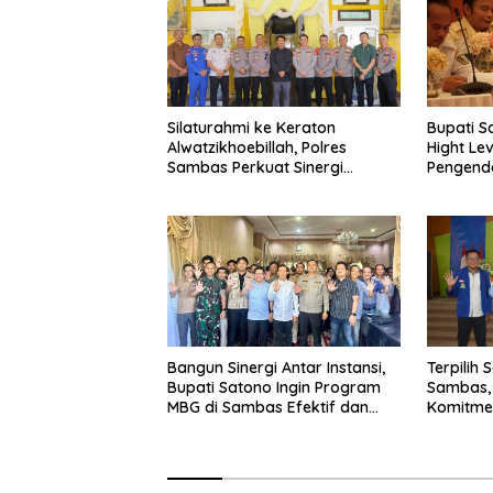
Silaturahmi ke Keraton
Bupati S
Alwatzikhoebillah, Polres
Hight Le
Sambas Perkuat Sinergi
Pengenda
dengan Unsur Adat dan
Budaya
Bangun Sinergi Antar Instansi,
Terpilih
Bupati Satono Ingin Program
Sambas,
MBG di Sambas Efektif dan
Komitme
Tepat Sasaran
Kesejah
Pesisir