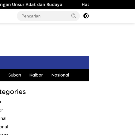
daya
Hadiri Acara Perpisahan Danlanud, Wakil Ketua DP
Subah
Kalbar
Nasional
tegories
i
ar
inal
onal