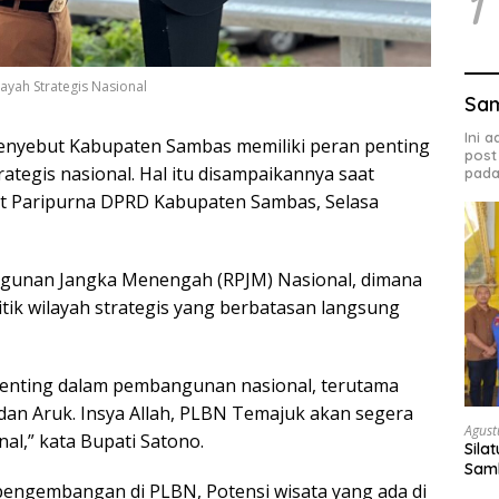
1
yah Strategis Nasional
Sa
Ini 
enyebut Kabupaten Sambas memiliki peran penting
post
tegis nasional. Hal itu disampaikannya saat
pada
at Paripurna DPRD Kabupaten Sambas, Selasa
ngunan Jangka Menengah (RPJM) Nasional, dimana
tik wilayah strategis yang berbatasan langsung
enting dalam pembangunan nasional, terutama
dan Aruk. Insya Allah, PLBN Temajuk akan segera
Agust
l,” kata Bupati Satono.
Sila
Samb
engembangan di PLBN, Potensi wisata yang ada di
Bud