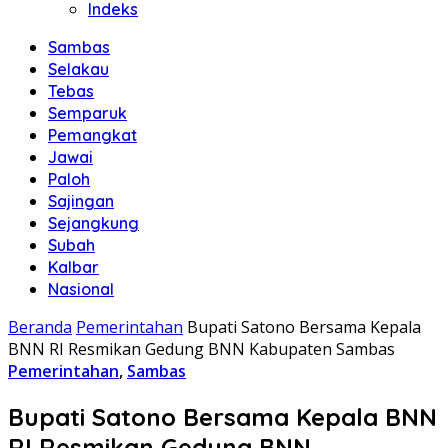
Indeks
Sambas
Selakau
Tebas
Semparuk
Pemangkat
Jawai
Paloh
Sajingan
Sejangkung
Subah
Kalbar
Nasional
Beranda
Pemerintahan
Bupati Satono Bersama Kepala
BNN RI Resmikan Gedung BNN Kabupaten Sambas
Pemerintahan
,
Sambas
Bupati Satono Bersama Kepala BNN
RI Resmikan Gedung BNN