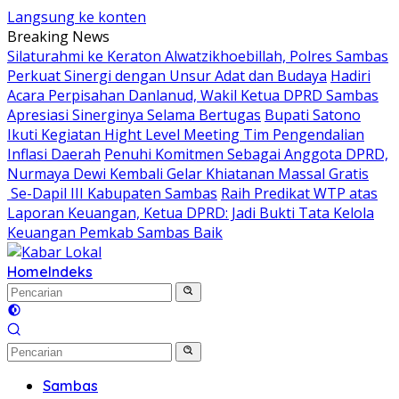
Langsung ke konten
Breaking News
Silaturahmi ke Keraton Alwatzikhoebillah, Polres Sambas
Perkuat Sinergi dengan Unsur Adat dan Budaya
Hadiri
Acara Perpisahan Danlanud, Wakil Ketua DPRD Sambas
Apresiasi Sinerginya Selama Bertugas
Bupati Satono
Ikuti Kegiatan Hight Level Meeting Tim Pengendalian
Inflasi Daerah
Penuhi Komitmen Sebagai Anggota DPRD,
Nurmaya Dewi Kembali Gelar Khiatanan Massal Gratis
Se-Dapil III Kabupaten Sambas
Raih Predikat WTP atas
Laporan Keuangan, Ketua DPRD: Jadi Bukti Tata Kelola
Keuangan Pemkab Sambas Baik
Home
Indeks
Sambas