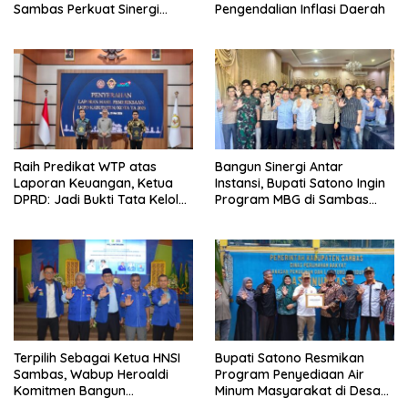
Sambas Perkuat Sinergi
Pengendalian Inflasi Daerah
dengan Unsur Adat dan
Budaya
Raih Predikat WTP atas
Bangun Sinergi Antar
Laporan Keuangan, Ketua
Instansi, Bupati Satono Ingin
DPRD: Jadi Bukti Tata Kelola
Program MBG di Sambas
Keuangan Pemkab Sambas
Efektif dan Tepat Sasaran
Baik
Terpilih Sebagai Ketua HNSI
Bupati Satono Resmikan
Sambas, Wabup Heroaldi
Program Penyediaan Air
Komitmen Bangun
Minum Masyarakat di Desa
Kesejahteraan Masyarakat
Samustida