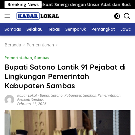
Langsung
Sambas Perkuat Sinergi dengan Unsur Adat dan Budaya
Breaking News
H
ke
konten
Sambas
Selakau
Tebas
Semparuk
Pemangkat
Jawai
Beranda
Pemerintahan
Pemerintahan
,
Sambas
Bupati Satono Lantik 91 Pejabat di
Lingkungan Pemerintah
Kabupaten Sambas
Kabar Lokal
-
Bupati Satono
,
Kabupaten Sambas
,
Pemerintahan
,
Pemkab Sambas
Februari 11, 2026