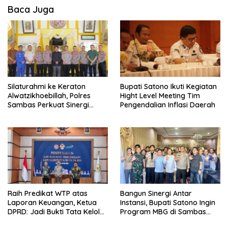
Baca Juga
Silaturahmi ke Keraton
Bupati Satono Ikuti Kegiatan
Alwatzikhoebillah, Polres
Hight Level Meeting Tim
Sambas Perkuat Sinergi
Pengendalian Inflasi Daerah
dengan Unsur Adat dan
Budaya
Raih Predikat WTP atas
Bangun Sinergi Antar
Laporan Keuangan, Ketua
Instansi, Bupati Satono Ingin
DPRD: Jadi Bukti Tata Kelola
Program MBG di Sambas
Keuangan Pemkab Sambas
Efektif dan Tepat Sasaran