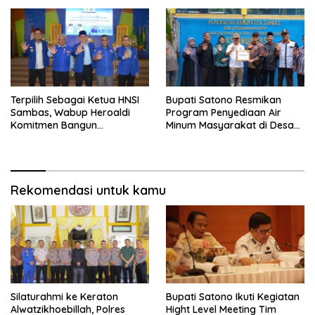
Baik
Terpilih Sebagai Ketua HNSI
Bupati Satono Resmikan
Sambas, Wabup Heroaldi
Program Penyediaan Air
Komitmen Bangun
Minum Masyarakat di Desa
Kesejahteraan Masyarakat
Samustida
Pesisir
Rekomendasi untuk kamu
Silaturahmi ke Keraton
Bupati Satono Ikuti Kegiatan
Alwatzikhoebillah, Polres
Hight Level Meeting Tim