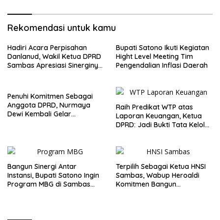
Pesisir
Rekomendasi untuk kamu
Hadiri Acara Perpisahan
Bupati Satono Ikuti Kegiatan
Danlanud, Wakil Ketua DPRD
Hight Level Meeting Tim
Sambas Apresiasi Sinerginya
Pengendalian Inflasi Daerah
Selama Bertugas
Penuhi Komitmen Sebagai
Anggota DPRD, Nurmaya
Raih Predikat WTP atas
Dewi Kembali Gelar
Laporan Keuangan, Ketua
Khiatanan Massal Gratis Se-
DPRD: Jadi Bukti Tata Kelola
Dapil III Kabupaten Sambas
Keuangan Pemkab Sambas
Baik
Bangun Sinergi Antar
Terpilih Sebagai Ketua HNSI
Instansi, Bupati Satono Ingin
Sambas, Wabup Heroaldi
Program MBG di Sambas
Komitmen Bangun
Efektif dan Tepat Sasaran
Kesejahteraan Masyarakat
Pesisir