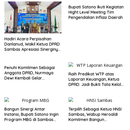
Bupati Satono Ikuti Kegiatan
Hight Level Meeting Tim
Pengendalian Inflasi Daerah
Hadiri Acara Perpisahan
Danlanud, Wakil Ketua DPRD
Sambas Apresiasi Sinerginya
Selama Bertugas
Penuhi Komitmen Sebagai
Anggota DPRD, Nurmaya
Raih Predikat WTP atas
Dewi Kembali Gelar
Laporan Keuangan, Ketua
Khiatanan Massal Gratis Se-
DPRD: Jadi Bukti Tata Kelola
Dapil III Kabupaten Sambas
Keuangan Pemkab Sambas
Baik
Bangun Sinergi Antar
Terpilih Sebagai Ketua HNSI
Instansi, Bupati Satono Ingin
Sambas, Wabup Heroaldi
Program MBG di Sambas
Komitmen Bangun
Efektif dan Tepat Sasaran
Kesejahteraan Masyarakat