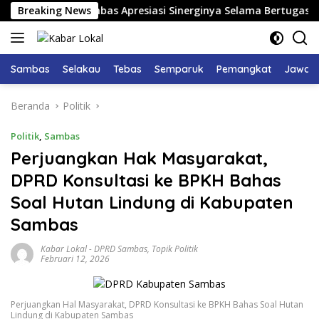
Langsung
etua DPRD Sambas Apresiasi Sinerginya Selama Bertugas
Breaking News
ke
konten
Sambas
Selakau
Tebas
Semparuk
Pemangkat
Jawai
Beranda
Politik
Politik
,
Sambas
Perjuangkan Hak Masyarakat,
DPRD Konsultasi ke BPKH Bahas
Soal Hutan Lindung di Kabupaten
Sambas
Kabar Lokal
-
DPRD Sambas
,
Topik Politik
Februari 12, 2026
Perjuangkan Hal Masyarakat, DPRD Konsultasi ke BPKH Bahas Soal Hutan
Lindung di Kabupaten Sambas