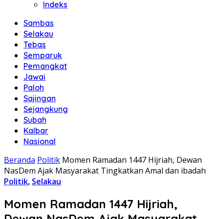
Indeks
Sambas
Selakau
Tebas
Semparuk
Pemangkat
Jawai
Paloh
Sajingan
Sejangkung
Subah
Kalbar
Nasional
Beranda
Politik
Momen Ramadan 1447 Hijriah, Dewan
NasDem Ajak Masyarakat Tingkatkan Amal dan ibadah
Politik
,
Selakau
Momen Ramadan 1447 Hijriah,
Dewan NasDem Ajak Masyarakat