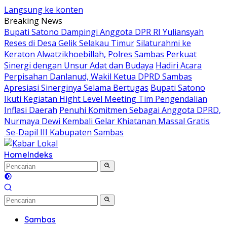
Langsung ke konten
Breaking News
Bupati Satono Dampingi Anggota DPR RI Yuliansyah
Reses di Desa Gelik Selakau Timur
Silaturahmi ke
Keraton Alwatzikhoebillah, Polres Sambas Perkuat
Sinergi dengan Unsur Adat dan Budaya
Hadiri Acara
Perpisahan Danlanud, Wakil Ketua DPRD Sambas
Apresiasi Sinerginya Selama Bertugas
Bupati Satono
Ikuti Kegiatan Hight Level Meeting Tim Pengendalian
Inflasi Daerah
Penuhi Komitmen Sebagai Anggota DPRD,
Nurmaya Dewi Kembali Gelar Khiatanan Massal Gratis
Se-Dapil III Kabupaten Sambas
Home
Indeks
Sambas