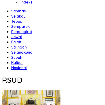
Indeks
Sambas
Selakau
Tebas
Semparuk
Pemangkat
Jawai
Paloh
Sajingan
Sejangkung
Subah
Kalbar
Nasional
RSUD