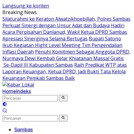
Langsung ke konten
Breaking News
Silaturahmi ke Keraton Alwatzikhoebillah, Polres Sambas
Perkuat Sinergi dengan Unsur Adat dan Budaya
Hadiri
Acara Perpisahan Danlanud, Wakil Ketua DPRD Sambas
Apresiasi Sinerginya Selama Bertugas
Bupati Satono
Ikuti Kegiatan Hight Level Meeting Tim Pengendalian
Inflasi Daerah
Penuhi Komitmen Sebagai Anggota DPRD,
Nurmaya Dewi Kembali Gelar Khiatanan Massal Gratis
Se-Dapil III Kabupaten Sambas
Raih Predikat WTP atas
Laporan Keuangan, Ketua DPRD: Jadi Bukti Tata Kelola
Keuangan Pemkab Sambas Baik
Home
Indeks
Sambas