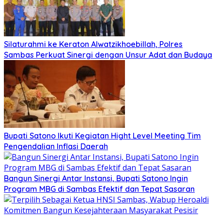
Silaturahmi ke Keraton Alwatzikhoebillah, Polres
Sambas Perkuat Sinergi dengan Unsur Adat dan Budaya
Bupati Satono Ikuti Kegiatan Hight Level Meeting Tim
Pengendalian Inflasi Daerah
Bangun Sinergi Antar Instansi, Bupati Satono Ingin
Program MBG di Sambas Efektif dan Tepat Sasaran