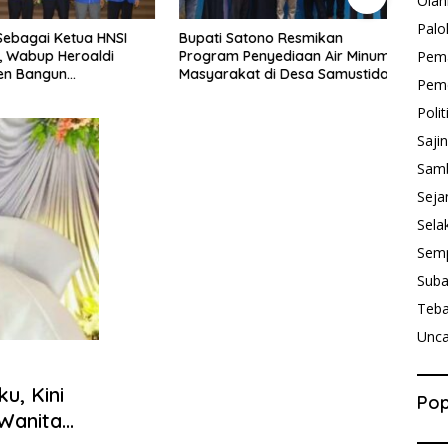
Olah
Palo
 Sebagai Ketua HNSI
Bupati Satono Resmikan
Jaga
 Wabup Heroaldi
Program Penyediaan Air Minum
Kebut
Pem
n Bangun
Masyarakat di Desa Samustida
Adha
Peme
teraan Masyarakat
Kegi
Polit
Saji
Sam
Seja
Sela
Sem
Sub
Teb
Unca
u, Kini
Pop
Wanita
rinya