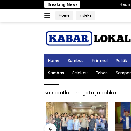
Langsung
Breaking News
Hadiri Acara Perpis
ke
konten
Home
Indeks
Home
Sambas
Kriminal
Politik
Sambas
Selakau
Tebas
Sempar
sahabatku ternyata jodohku