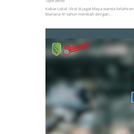
Topik Berita
Kabar Lokal -Viral di jagat Maya wanita kelahir
Mariana 41 tahun menikah dengan…