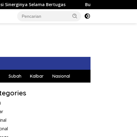
Selama Bertugas
Bupati Satono Ikuti Kegiatan Hight Le
Subah
Kalbar
Nasional
tegories
i
ar
inal
onal