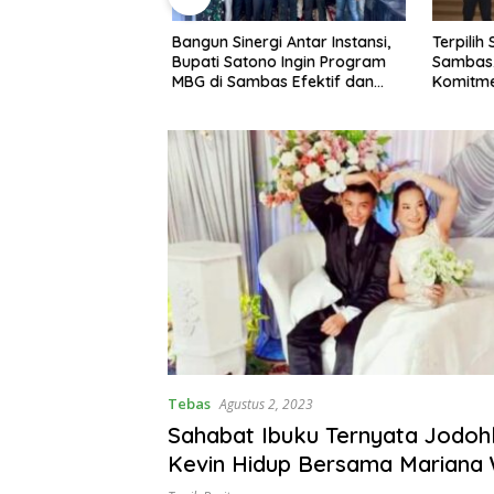
Bangun Sinergi Antar Instansi,
Terpilih
o Ikuti Kegiatan
Bupati Satono Ingin Program
Sambas,
Meeting Tim
MBG di Sambas Efektif dan
Komitme
 Inflasi Daerah
Tepat Sasaran
Kesejah
Pesisir
Tebas
Agustus 2, 2023
Sahabat Ibuku Ternyata Jodohk
Kevin Hidup Bersama Mariana 
Terpaut 25 Tahun Lebih Tua Da