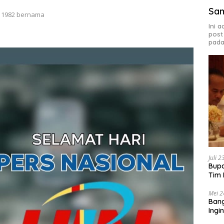
Sa
an 1982 bernama
Ini 
post
pada
Juli 
Bupa
Tim 
Mei 2
Bang
Ingi
Sas