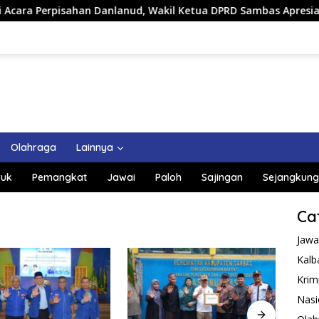
ahan Danlanud, Wakil Ketua DPRD Sambas Apresiasi Sinerginya 
Olahraga
Lainnya
uk
Pemangkat
Jawai
Paloh
Sajingan
Sejangkung
Ca
Jawa
Kalb
Krim
Nasi