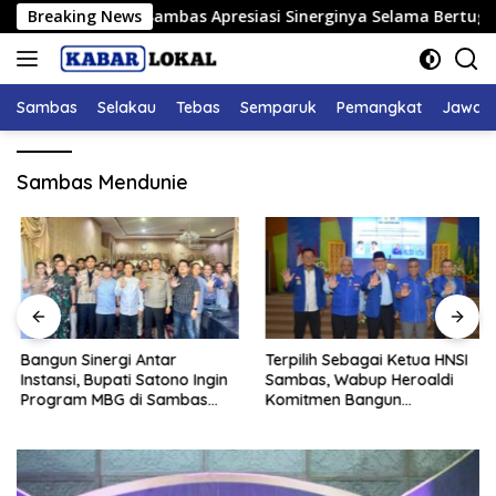
Langsung
Ketua DPRD Sambas Apresiasi Sinerginya Selama Bertugas
Breaking News
ke
konten
Sambas
Selakau
Tebas
Semparuk
Pemangkat
Jawai
Sambas Mendunie
Bangun Sinergi Antar
Terpilih Sebagai Ketua HNSI
Instansi, Bupati Satono Ingin
Sambas, Wabup Heroaldi
Program MBG di Sambas
Komitmen Bangun
Efektif dan Tepat Sasaran
Kesejahteraan Masyarakat
Pesisir