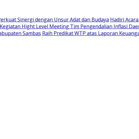
 Perkuat Sinergi dengan Unsur Adat dan Budaya
Hadiri Acar
 Kegiatan Hight Level Meeting Tim Pengendalian Inflasi Dae
 Kabupaten Sambas
Raih Predikat WTP atas Laporan Keuanga