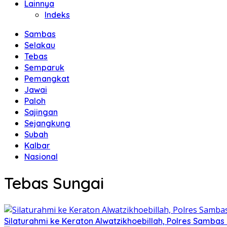
Lainnya
Indeks
Sambas
Selakau
Tebas
Semparuk
Pemangkat
Jawai
Paloh
Sajingan
Sejangkung
Subah
Kalbar
Nasional
Tebas Sungai
Silaturahmi ke Keraton Alwatzikhoebillah, Polres Samba