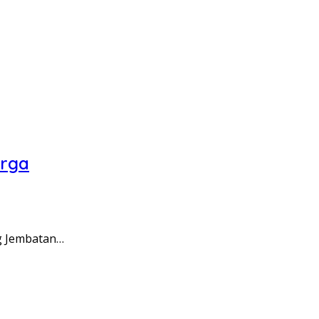
arga
g Jembatan…