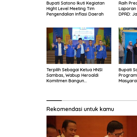
Bupati Satono Ikuti Kegiatan
Raih Pre
Hight Level Meeting Tim
Laporan
Pengendalian Inflasi Daerah
DPRD: Ja
Keuanga
Baik
Terpilih Sebagai Ketua HNSI
Bupati S
Sambas, Wabup Heroaldi
Program
Komitmen Bangun
Masyarak
Kesejahteraan Masyarakat
Pesisir
Rekomendasi untuk kamu