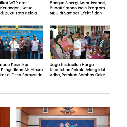
dikat WTP atas
Bangun Sinergi Antar Instansi,
 Keuangan, Ketua
Bupati Satono Ingin Program
di Bukti Tata Kelola
MBG di Sambas Efektif dan
n Pemkab Sambas
Tepat Sasaran
atono Resmikan
Jaga Kestabilan Harga
 Penyediaan Air Minum
Kebutuhan Pokok Jelang Idul
at di Desa Samustida
Adha, Pemkab Sambas Gelar
Kegiatan Pasar Murah