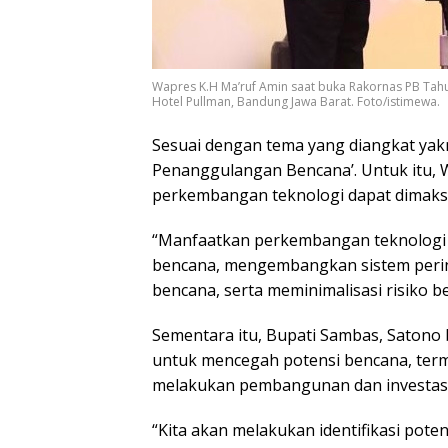
Wapres K.H Ma’ruf Amin saat buka Rakornas PB Tahu
Hotel Pullman, Bandung Jawa Barat. Foto/istimewa.
Sesuai dengan tema yang diangkat yak
Penanggulangan Bencana’. Untuk itu,
perkembangan teknologi dapat dimaks
“Manfaatkan perkembangan teknologi
bencana, mengembangkan sistem pering
bencana, serta meminimalisasi risiko 
Sementara itu, Bupati Sambas, Saton
untuk mencegah potensi bencana, term
melakukan pembangunan dan investasi 
“Kita akan melakukan identifikasi po