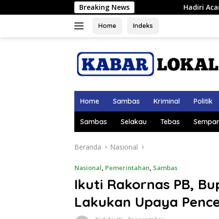
Langsung
Breaking News
Hadiri Acara Perpisahan Danlanud, W
ke
konten
Home
Indeks
Home
Sambas
Kriminal
Politik
Sambas
Selakau
Tebas
Sempar
Beranda
Nasional
Nasional
,
Pemerintahan
,
Sambas
Ikuti Rakornas PB, B
Lakukan Upaya Penc