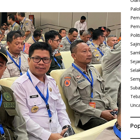
Olah
Palo
Pem
Peme
Polit
Saji
Sam
Seja
Sela
Sem
Sub
Teb
Unca
Pop