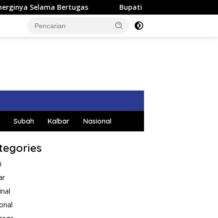
Bupati Satono Ikuti Kegiatan Hight Level Meeting Tim 
Subah
Kalbar
Nasional
tegories
i
ar
inal
onal