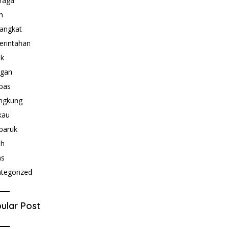
raga
h
angkat
rintahan
ik
ngan
bas
ngkung
kau
paruk
ah
as
tegorized
ular Post