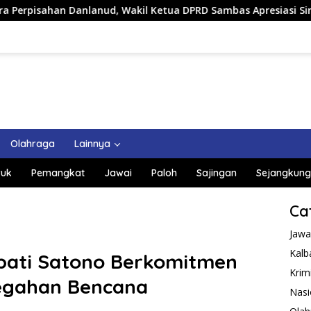
akil Ketua DPRD Sambas Apresiasi Sinerginya Selama Bertugas
Olahraga
Lainnya
uk
Pemangkat
Jawai
Paloh
Sajingan
Sejangkung
Ca
Jawa
Kalb
upati Satono Berkomitmen
Krim
egahan Bencana
Nasi