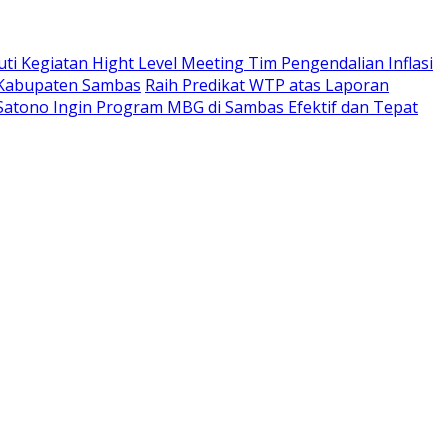
uti Kegiatan Hight Level Meeting Tim Pengendalian Inflasi
I Kabupaten Sambas
Raih Predikat WTP atas Laporan
 Satono Ingin Program MBG di Sambas Efektif dan Tepat