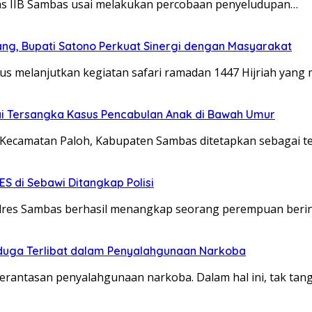
las IIB Sambas usai melakukan percobaan penyeludupan…
ng, Bupati Satono Perkuat Sinergi dengan Masyarakat
us melanjutkan kegiatan safari ramadan 1447 Hijriah yan
ai Tersangka Kasus Pencabulan Anak di Bawah Umur
a Kecamatan Paloh, Kabupaten Sambas ditetapkan sebagai 
S di Sebawi Ditangkap Polisi
lres Sambas berhasil menangkap seorang perempuan berini
uga Terlibat dalam Penyalahgunaan Narkoba
erantasan penyalahgunaan narkoba. Dalam hal ini, tak t