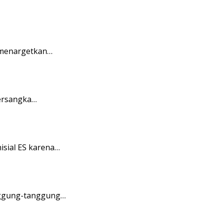
g menargetkan…
tersangka…
sial ES karena…
anggung-tanggung…