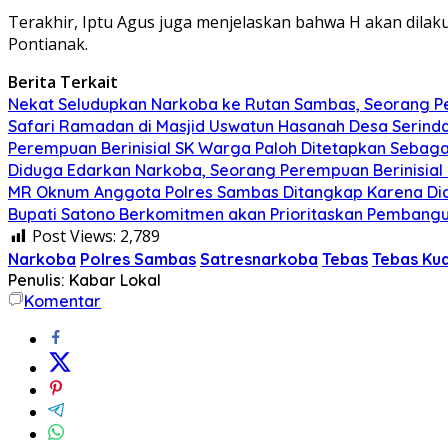
Terakhir, Iptu Agus juga menjelaskan bahwa H akan dilak
Pontianak.
Berita Terkait
Nekat Seludupkan Narkoba ke Rutan Sambas, Seorang P
Safari Ramadan di Masjid Uswatun Hasanah Desa Serinda
Perempuan Berinisial SK Warga Paloh Ditetapkan Sebag
Diduga Edarkan Narkoba, Seorang Perempuan Berinisial E
MR Oknum Anggota Polres Sambas Ditangkap Karena Did
Bupati Satono Berkomitmen akan Prioritaskan Pembangu
Post Views:
2,789
Narkoba
Polres Sambas
Satresnarkoba
Tebas
Tebas Ku
Penulis: Kabar Lokal
Komentar