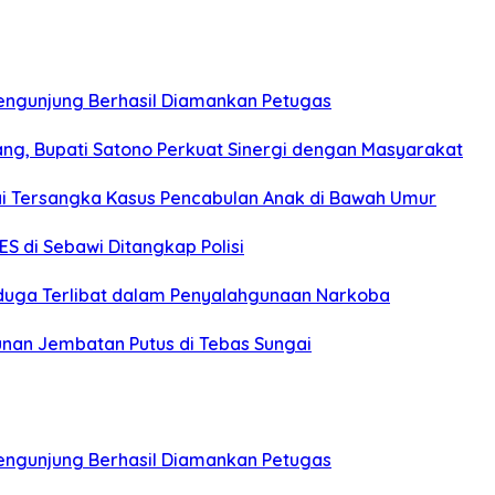
engunjung Berhasil Diamankan Petugas
ng, Bupati Satono Perkuat Sinergi dengan Masyarakat
ai Tersangka Kasus Pencabulan Anak di Bawah Umur
S di Sebawi Ditangkap Polisi
uga Terlibat dalam Penyalahgunaan Narkoba
nan Jembatan Putus di Tebas Sungai
engunjung Berhasil Diamankan Petugas