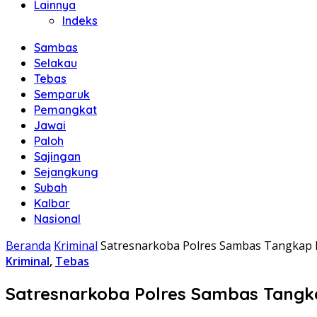
Lainnya
Indeks
Sambas
Selakau
Tebas
Semparuk
Pemangkat
Jawai
Paloh
Sajingan
Sejangkung
Subah
Kalbar
Nasional
Beranda
Kriminal
Satresnarkoba Polres Sambas Tangkap 
Kriminal
,
Tebas
Satresnarkoba Polres Sambas Tangk