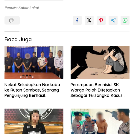
Penulis: Kabar Lokal
Baca Juga
Nekat Seludupkan Narkoba
Perempuan Berinisial SK
ke Rutan Sambas, Seorang
Warga Paloh Ditetapkan
Pengunjung Berhasil
Sebagai Tersangka Kasus
Diamankan Petugas
Pencabulan Anak di Bawah
Umur