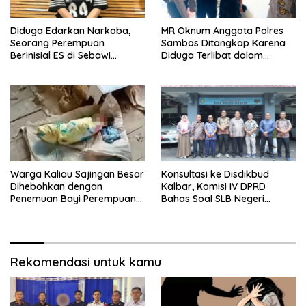
Diduga Edarkan Narkoba,
MR Oknum Anggota Polres
Seorang Perempuan
Sambas Ditangkap Karena
Berinisial ES di Sebawi
Diduga Terlibat dalam
Ditangkap Polisi
Penyalahgunaan Narkoba
Warga Kaliau Sajingan Besar
Konsultasi ke Disdikbud
Dihebohkan dengan
Kalbar, Komisi IV DPRD
Penemuan Bayi Perempuan
Bahas Soal SLB Negeri
di Teras Rumah
Sambas Terancam Tutup
Rekomendasi untuk kamu