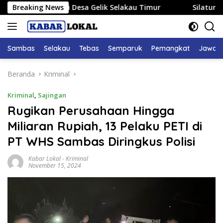
Langsung
eses di Desa Gelik Selakau Timur
Breaking News
Silaturahmi ke Kera
ke
konten
Sambas
Selakau
Tebas
Semparuk
Pemangkat
Jawai
Beranda
Kriminal
Kriminal
,
Sajingan
Rugikan Perusahaan Hingga
Miliaran Rupiah, 13 Pelaku PETI di
PT WHS Sambas Diringkus Polisi
Kabar Lokal
-
Kriminal
November 15, 2024