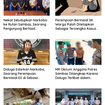
Nekat Seludupkan Narkoba
Perempuan Berinisial SK
ke Rutan Sambas, Seorang
Warga Paloh Ditetapkan
Pengunjung Berhasil
Sebagai Tersangka Kasus
Diamankan Petugas
Pencabulan Anak di Bawah
Umur
Diduga Edarkan Narkoba,
MR Oknum Anggota Polres
Seorang Perempuan
Sambas Ditangkap Karena
Berinisial ES di Sebawi
Diduga Terlibat dalam
Ditangkap Polisi
Penyalahgunaan Narkoba